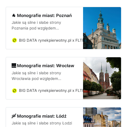
🐐 Monografie miast: Poznań
Jakie są silne i słabe strony
Poznania pod względem
inwestycyjnym? Jakie są szanse i
zagrożenia dla firmy lub inwestora
BIG DATA rynekpierwotny.pl x FLTR
Jan Dziekoński
inwestującego w Poznaniu?
🌉 Monografie miast: Wrocław
Jakie są silne i słabe strony
Wrocławia pod względem
inwestycyjnym? Jakie są szanse i
zagrożenia dla firmy lub inwestora
BIG DATA rynekpierwotny.pl x FLTR
Jan Dziekoński
inwestującego we Wrocławiu?
🛶 Monografie miast: Łódź
Jakie są silne i słabe strony Łodzi