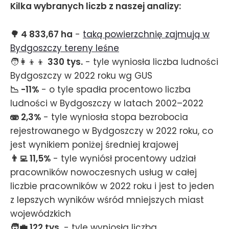
Kilka wybranych liczb z naszej analizy:
🌳 4 833,67 ha
-
taką powierzchnię zajmują w
Bydgoszczy tereny leśne
🧑‍👩‍👦‍👦
330 tys.
- tyle wyniosła liczba ludności
Bydgoszczy w 2022 roku wg GUS
📉 -11%
- o tyle spadła procentowo liczba
ludności w Bydgoszczy w latach 2002–2022
🫨 2,3%
- tyle wyniosła stopa bezrobocia
rejestrowanego w Bydgoszczy w 2022 roku, co
jest wynikiem poniżej średniej krajowej
👨‍💻 11,5%
- tyle wyniósł procentowy udział
pracowników nowoczesnych usług w całej
liczbie pracowników w 2022 roku i jest to jeden
z lepszych wyników wśród mniejszych miast
wojewódzkich
🧑‍💼 122 tys.
- tyle wyniosła liczba