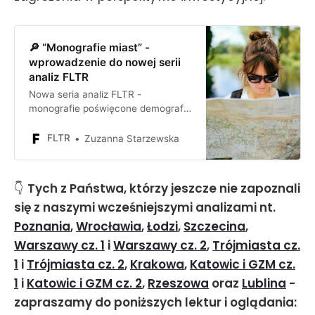
🔎 “Monografie miast” -
wprowadzenie do nowej serii
analiz FLTR
Nowa seria analiz FLTR -
monografie poświęcone demografii,
gospodarce i rynkowi
nieruchomości poszczególnych
FLTR
Zuzanna Starzewska
miast wojewódzkich w Polsce
👇
Tych z Państwa, którzy jeszcze nie zapoznali
się z naszymi wcześniejszymi analizami nt.
Poznania
,
Wrocławia
,
Łodzi
,
Szczecina
,
Warszawy cz. 1
i
Warszawy cz. 2
,
Trójmiasta cz.
1
i
Trójmiasta cz. 2
,
Krakowa
,
Katowic i GZM cz.
1
i
Katowic i GZM cz. 2
,
Rzeszowa
oraz
Lublina
-
zapraszamy do poniższych lektur i oglądania: