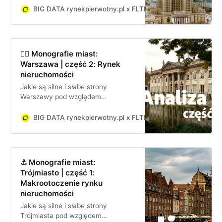
zagrożenia dla firmy lub inwestora
BIG DATA rynekpierwotny.pl x FLTR
Jan Dziekoński
inwestującego w Warszawie?
🧜‍♀️ Monografie miast:
Warszawa | część 2: Rynek
nieruchomości
Jakie są silne i słabe strony
Warszawy pod względem
inwestycyjnym? Jakie są szanse i
zagrożenia dla firmy lub inwestora
BIG DATA rynekpierwotny.pl x FLTR
Jan Dziekoński
inwestującego w Warszawie? Focus
na rynku nieruchomości.
⚓ Monografie miast:
Trójmiasto | część 1:
Makrootoczenie rynku
nieruchomości
Jakie są silne i słabe strony
Trójmiasta pod względem