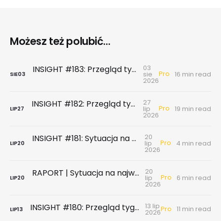
Możesz też polubić...
03
INSIGHT #183: Przegląd tygodniowy | Najnowsze dane GUS … czyli sezon wakacyjny z wiatrem w żagle
Pro
sie
16 min read
SIE
03
2026
27
INSIGHT #182: Przegląd tygodniowy | Rynek biurowy - powierzchni biurowych nie brakuje, chyba że tych w najnowszym standardzie
Pro
lip
19 min read
LIP
27
2026
20
INSIGHT #181: Sytuacja na największych rynkach mieszkaniowych po II kwartale 2026
Pro
lip
4 min read
LIP
20
2026
20
RAPORT | Sytuacja na największych rynkach mieszkaniowych po II kwartale 2026
Pro
lip
6 min read
LIP
20
2026
13 lip
INSIGHT #180: Przegląd tygodniowy | Badanie ankietowe NBP - rynek wtórny & najem
Pro
11 min read
LIP
13
2026