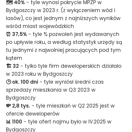
🗺️ 40%
- tyle wynosi pokrycie MPZP w
Bydgoszczy w 2023 r. (z wyłączeniem wód i
lasów), co jest jednym z najniższych wyników
wśród miast wojewódzkich
⏰ 37,5%
- tyle % pozwoleń jest wydawanych
po upływie roku, a według statystyk urzędy są
tu jednymi z najwolniej pracujących pod tym
kątem
🏗️ 32
- tylko tyle firm deweloperskich działało
w 2023 roku w Bydgoszczy
🕒 ok. 100 dni
- tyle wyniósł średni czas
sprzedaży mieszkania w Q3 2023 w
Bydgoszczy
💸 2,8 tys.
- tyle mieszkań w Q2 2025 jest w
ofercie deweloperów
📊 1100
- tyle ofert najmu było w IV.2025 w
Bydgoszczy