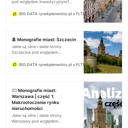
pod względem inwestycyjnym?
Jakie są szanse i zagrożenia dla
firmy lub inwestora inwestującego
BIG DATA rynekpierwotny.pl x FLTR
Jan Dziekoński
w Łodzi?
🚢 Monografie miast: Szczecin
Jakie są silne i słabe strony
Szczecina pod względem
inwestycyjnym? Jakie są szanse i
zagrożenia dla firmy lub inwestora
BIG DATA rynekpierwotny.pl x FLTR
Jan Dziekoński
inwestującego w Szczecinie?
🧜‍♀️ Monografie miast:
Warszawa | część 1:
Makrootoczenie rynku
nieruchomości
Jakie są silne i słabe strony
Warszawy pod względem
inwestycyjnym? Jakie są szanse i