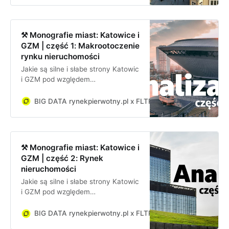
⚒️ Monografie miast: Katowice i
GZM | część 1: Makrootoczenie
rynku nieruchomości
Jakie są silne i słabe strony Katowic
i GZM pod względem
inwestycyjnym? Jakie są szanse i
zagrożenia dla firmy lub inwestora
BIG DATA rynekpierwotny.pl x FLTR
Gabriela Prygiel
inwestującego w Katowicach i
GZM?
⚒️ Monografie miast: Katowice i
GZM | część 2: Rynek
nieruchomości
Jakie są silne i słabe strony Katowic
i GZM pod względem
inwestycyjnym? Jakie są szanse i
zagrożenia dla firmy lub inwestora
BIG DATA rynekpierwotny.pl x FLTR
Gabriela Prygiel
inwestującego w Katowicach i