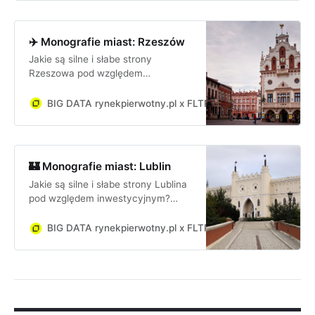
GZM? Focus na rynek
nieruchomości.
✈️ Monografie miast: Rzeszów
Jakie są silne i słabe strony
Rzeszowa pod względem
inwestycyjnym? Jakie są szanse i
zagrożenia dla firmy lub inwestora
BIG DATA rynekpierwotny.pl x FLTR
Gabriela Prygiel
inwestującego w Rzeszowie?
🏰 Monografie miast: Lublin
Jakie są silne i słabe strony Lublina
pod względem inwestycyjnym?
Jakie są szanse i zagrożenia dla
firmy lub inwestora inwestującego
BIG DATA rynekpierwotny.pl x FLTR
Jan Dziekoński
w Lublinie?