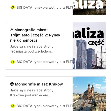
inwestycyjnym? Jakie są szanse i
zagrożenia dla firmy lub inwestora
BIG DATA rynekpierwotny.pl x FLTR
Jan Dziekoński
inwestującego w Trójmieście?
⚓ Monografie miast:
Trójmiasto | część 2: Rynek
nieruchomości
Jakie są silne i słabe strony
Trójmiasta pod względem
inwestycyjnym? Jakie są szanse i
zagrożenia dla firmy lub inwestora
BIG DATA rynekpierwotny.pl x FLTR
Jan Dziekoński
inwestującego w Trójmieście?
Focus na rynku nieruchomości.
🐉 Monografie miast: Kraków
Jakie są silne i słabe strony
Krakowa pod względem
inwestycyjnym? Jakie są szanse i
zagrożenia dla firmy lub inwestora
BIG DATA rynekpierwotny.pl x FLTR
Jan Dziekoński
inwestującego w Krakowie?