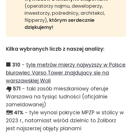
(operatorzy najmu, deweloperzy,
inwestorzy, pośrednicy, architekci,
flipperzy)
, którym serdecznie 
dziękujemy!
Kilka wybranych liczb z naszej analizy:
🏢 310
-
tyle metrów mierzy najwyższy w Polsce
biurowiec Varso Tower znajdujący się na
warszawskiej Woli
🏘️ 571
- taki zasób mieszkaniowy oferuje
Warszawa na tysiąc ludności (oficjalnie
zameldowanej)
🗺️ 41%
- tyle wynosi pokrycie MPZP w stolicy w
2023 r., natomiast wśród dzielnic to Żoliborz
jest najszerzej objęty planami