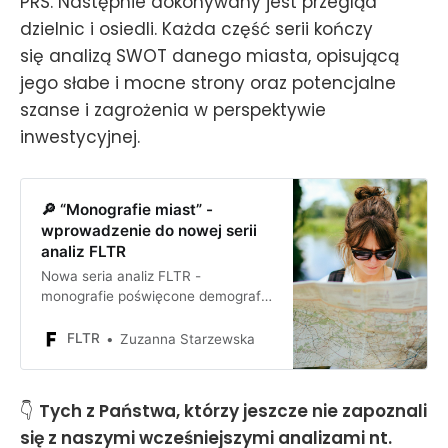
PRS. Następnie dokonywany jest przegląd
dzielnic i osiedli. Każda część serii kończy
się analizą SWOT danego miasta, opisującą
jego słabe i mocne strony oraz potencjalne
szanse i zagrożenia w perspektywie
inwestycyjnej.
🔎 “Monografie miast” -
wprowadzenie do nowej serii
analiz FLTR
Nowa seria analiz FLTR -
monografie poświęcone demografii,
gospodarce i rynkowi
nieruchomości poszczególnych
FLTR
Zuzanna Starzewska
miast wojewódzkich w Polsce
👇
Tych z Państwa, którzy jeszcze nie zapoznali
się z naszymi wcześniejszymi analizami nt.