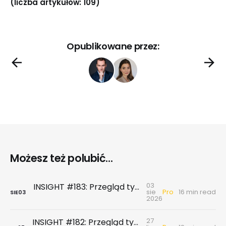
(liczba artykułów: 109)
Opublikowane przez:
Możesz też polubić...
03
INSIGHT #183: Przegląd tygodniowy | Najnowsze dane GUS … czyli sezon wakacyjny z wiatrem w żagle
Pro
sie
16 min read
SIE
03
2026
27
INSIGHT #182: Przegląd tygodniowy | Rynek biurowy - powierzchni biurowych nie brakuje, chyba że tych w najnowszym standardzie