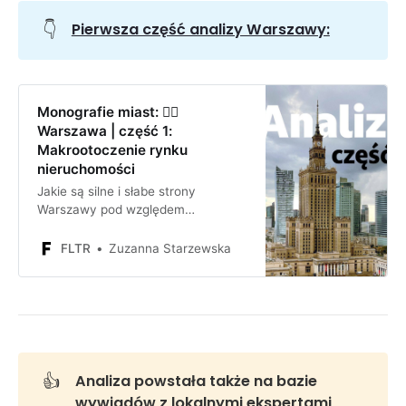
👇
Pierwsza część analizy Warszawy:
Monografie miast: 🧜‍♀️
Warszawa | część 1:
Makrootoczenie rynku
nieruchomości
Jakie są silne i słabe strony
Warszawy pod względem
inwestycyjnym? Jakie są szanse i
zagrożenia dla firmy lub inwestora
FLTR
Zuzanna Starzewska
inwestującego w Warszawie?
👍
Analiza powstała także na bazie 
wywiadów z lokalnymi ekspertami 