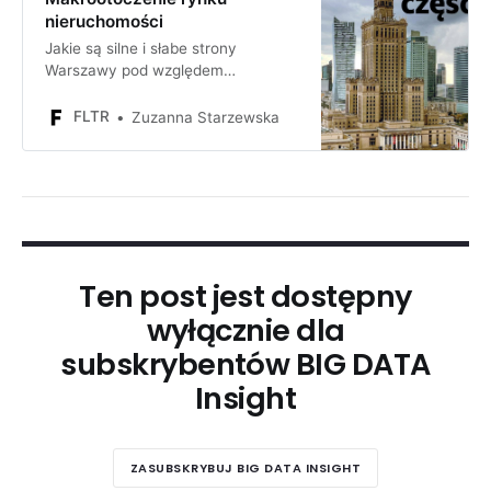
nieruchomości
Jakie są silne i słabe strony
Warszawy pod względem
inwestycyjnym? Jakie są szanse i
zagrożenia dla firmy lub inwestora
FLTR
Zuzanna Starzewska
inwestującego w Warszawie?
Ten post jest dostępny
wyłącznie dla
subskrybentów BIG DATA
Insight
ZASUBSKRYBUJ BIG DATA INSIGHT