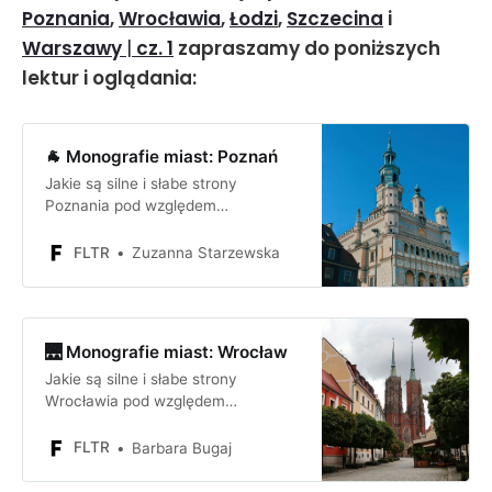
Poznania
,
Wrocławia
,
Łodzi
,
Szczecina
i
Warszawy
|
cz. 1
zapraszamy do poniższych
lektur i oglądania:
🐐 Monografie miast: Poznań
Jakie są silne i słabe strony
Poznania pod względem
inwestycyjnym? Jakie są szanse i
zagrożenia dla firmy lub inwestora
FLTR
Zuzanna Starzewska
inwestującego w Poznaniu?
🌉 Monografie miast: Wrocław
Jakie są silne i słabe strony
Wrocławia pod względem
inwestycyjnym? Jakie są szanse i
zagrożenia dla firmy lub inwestora
FLTR
Barbara Bugaj
inwestującego we Wrocławiu?