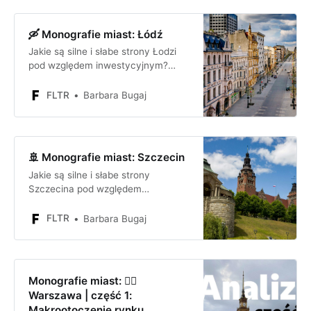
🛶 Monografie miast: Łódź
Jakie są silne i słabe strony Łodzi
pod względem inwestycyjnym?
Jakie są szanse i zagrożenia dla
firmy lub inwestora inwestującego
FLTR
Barbara Bugaj
w Łodzi?
🚢 Monografie miast: Szczecin
Jakie są silne i słabe strony
Szczecina pod względem
inwestycyjnym? Jakie są szanse i
zagrożenia dla firmy lub inwestora
FLTR
Barbara Bugaj
inwestującego w Szczecinie?
Monografie miast: 🧜‍♀️
Warszawa | część 1:
Makrootoczenie rynku