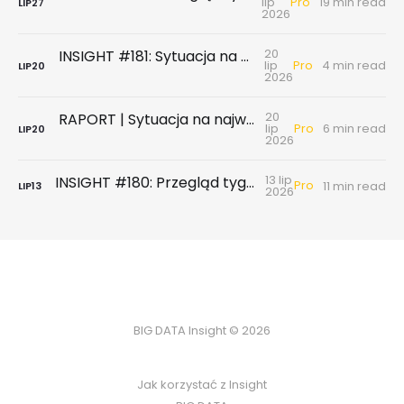
Pro
lip
19 min read
LIP
27
2026
20
INSIGHT #181: Sytuacja na największych rynkach mieszkaniowych po II kwartale 2026
Pro
lip
4 min read
LIP
20
2026
20
RAPORT | Sytuacja na największych rynkach mieszkaniowych po II kwartale 2026
Pro
lip
6 min read
LIP
20
2026
13 lip
INSIGHT #180: Przegląd tygodniowy | Badanie ankietowe NBP - rynek wtórny & najem
Pro
11 min read
LIP
13
2026
BIG DATA Insight © 2026
Jak korzystać z Insight