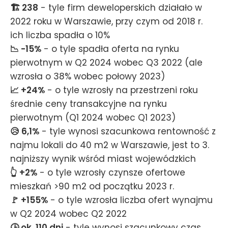
🏗️ 238
- tyle firm deweloperskich działało w
2022 roku w Warszawie, przy czym od 2018 r.
ich liczba spadła o 10%
📉 -15%
- o tyle spadła oferta na rynku
pierwotnym w Q2 2024 wobec Q3 2022 (ale
wzrosła o 38% wobec połowy 2023)
📈 +24%
- o tyle wzrosły na przestrzeni roku
średnie ceny transakcyjne na rynku
pierwotnym (Q1 2024 wobec Q1 2023)
😥 6,1%
- tyle wynosi szacunkowa rentowność z
najmu lokali do 40 m2 w Warszawie, jest to 3.
najniższy wynik wśród miast wojewódzkich
👆 +2%
- o tyle wzrosły czynsze ofertowe
mieszkań >90 m2 od początku 2023 r.
🚩 +155%
- o tyle wzrosła liczba ofert wynajmu
w Q2 2024 wobec Q2 2022
🕒 ok. 110 dni
- tyle wynosi szacunkowy czas