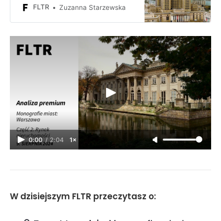
zagrożenia dla firmy lub inwestora
FLTR
Zuzanna Starzewska
inwestującego w Warszawie?
0:00
/
2:04
1×
W dzisiejszym FLTR przeczytasz o: