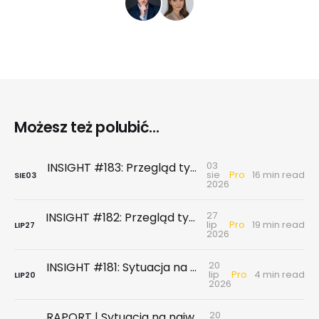
Możesz też polubić...
03
INSIGHT #183: Przegląd tygodniowy | Najnowsze dane GUS … czyli sezon wakacyjny z wiatrem w żagle
Pro
sie
16 min read
SIE
03
2026
27
INSIGHT #182: Przegląd tygodniowy | Rynek biurowy - powierzchni biurowych nie brakuje, chyba że tych w najnowszym standardzie
Pro
lip
19 min read
LIP
27
2026
20
INSIGHT #181: Sytuacja na największych rynkach mieszkaniowych po II kwartale 2026
Pro
lip
4 min read
LIP
20
2026
20
RAPORT | Sytuacja na największych rynkach mieszkaniowych po II kwartale 2026