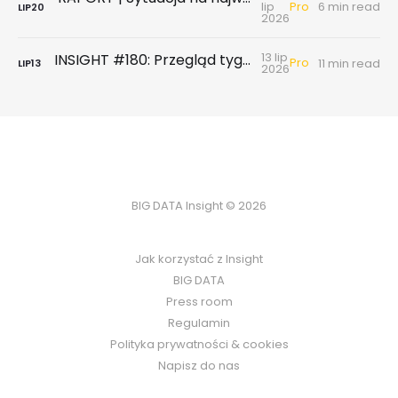
Pro
lip
6 min read
LIP
20
2026
13 lip
INSIGHT #180: Przegląd tygodniowy | Badanie ankietowe NBP - rynek wtórny & najem
Pro
11 min read
LIP
13
2026
BIG DATA Insight © 2026
Jak korzystać z Insight
BIG DATA
Press room
Regulamin
Polityka prywatności & cookies
Napisz do nas