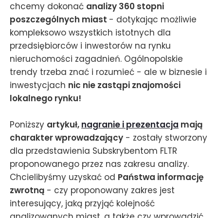
chcemy dokonać
analizy 360 stopni
poszczególnych miast
- dotykając możliwie
kompleksowo wszystkich istotnych dla
przedsiębiorców i inwestorów na rynku
nieruchomości zagadnień. Ogólnopolskie
trendy trzeba znać i rozumieć - ale w biznesie i
inwestycjach
nic nie zastąpi znajomości
lokalnego rynku!
Poniższy
artykuł,
nagranie i prezentacja
mają
charakter wprowadzający
- zostały stworzony
dla przedstawienia Subskrybentom FLTR
proponowanego przez nas zakresu analizy.
Chcielibyśmy uzyskać od
Państwa informację
zwrotną
- czy proponowany zakres jest
interesujący, jaką przyjąć kolejność
analizowanych miast, a także czy wprowadzić