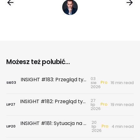
Możesz też polubić...
03
INSIGHT #183: Przegląd tygodniowy | Najnowsze dane GUS … czyli sezon wakacyjny z wiatrem w żagle
Pro
sie
16 min read
SIE
03
2026
27
INSIGHT #182: Przegląd tygodniowy | Rynek biurowy - powierzchni biurowych nie brakuje, chyba że tych w najnowszym standardzie
Pro
lip
19 min read
LIP
27
2026
20
INSIGHT #181: Sytuacja na największych rynkach mieszkaniowych po II kwartale 2026
Pro
lip
4 min read
LIP
20
2026