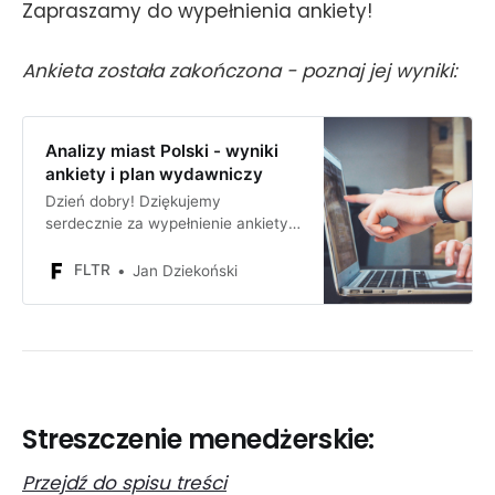
Zapraszamy do wypełnienia ankiety!
Ankieta została zakończona - poznaj jej wyniki:
Analizy miast Polski - wyniki
ankiety i plan wydawniczy
Dzień dobry! Dziękujemy
serdecznie za wypełnienie ankiety
poświęconej monografiom miast.
Otrzymaliśmy aż 40 odpowiedzi i
FLTR
Jan Dziekoński
sugestii kierujących naszą analizą.
Poniżej dzielimy się jej wynikami i
decyzjami co do planu
wydawniczego analiz miast -
pierwsza publikacja z tej serii
nastąpi już 23. lutego i będzie
dotyczyć Poznania! O tym z czego
Streszczenie menedżerskie:
Przejdź do spisu treści