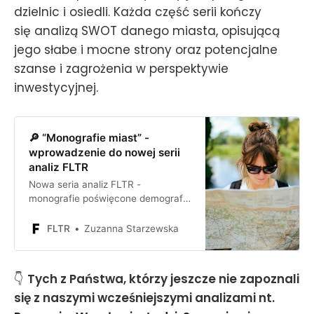
dzielnic i osiedli. Każda część serii kończy
się analizą SWOT danego miasta, opisującą
jego słabe i mocne strony oraz potencjalne
szanse i zagrożenia w perspektywie
inwestycyjnej.
🔎 “Monografie miast” -
wprowadzenie do nowej serii
analiz FLTR
Nowa seria analiz FLTR -
monografie poświęcone demografii,
gospodarce i rynkowi
nieruchomości poszczególnych
FLTR
Zuzanna Starzewska
miast wojewódzkich w Polsce
👇
Tych z Państwa, którzy jeszcze nie zapoznali
się z naszymi wcześniejszymi analizami nt.