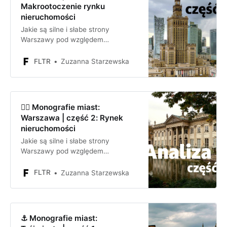
Makrootoczenie rynku
nieruchomości
Jakie są silne i słabe strony
Warszawy pod względem
inwestycyjnym? Jakie są szanse i
zagrożenia dla firmy lub inwestora
FLTR
Zuzanna Starzewska
inwestującego w Warszawie?
🧜‍♀️ Monografie miast:
Warszawa | część 2: Rynek
nieruchomości
Jakie są silne i słabe strony
Warszawy pod względem
inwestycyjnym? Jakie są szanse i
zagrożenia dla firmy lub inwestora
FLTR
Zuzanna Starzewska
inwestującego w Warszawie? Focus
na rynku nieruchomości.
⚓ Monografie miast: