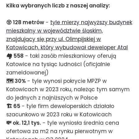
Kilka wybranych liczb z naszej analizy:
😵 128 metrów
-
tyle mierzy najwyższy budynek
mieszkalny w województwie śląskim,
znajdujący się przy ul. Olimpijskiej w
Katowicach, który wybudował deweloper Atal
🏘️ 558
- taki zasób mieszkaniowy oferują
Katowice na tysiąc ludności (oficjalnie
zameldowanej)
🗺️ 30%
- tyle wynosi pokrycie MPZP w
Katowicach w 2023 roku, należąc tym samym
do jednych z najniższych w Polsce
🏗️ 65
- tyle firm deweloperskich działało
szacunkowo w 2023 roku w Katowicach
💸 ok. 12,1 tys.
- tyle wyniosła średnia cena
ofertowa za m2 na rynku pierwotnym w