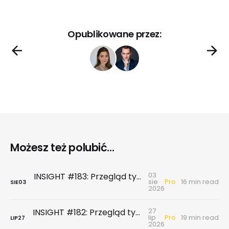
Opublikowane przez:
Możesz też polubić...
03
INSIGHT #183: Przegląd tygodniowy | Najnowsze dane GUS … czyli sezon wakacyjny z wiatrem w żagle
Pro
sie
16 min read
SIE
03
2026
27
INSIGHT #182: Przegląd tygodniowy | Rynek biurowy - powierzchni biurowych nie brakuje, chyba że tych w najnowszym standardzie
Pro
lip
19 min read
LIP
27
2026