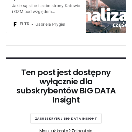
Jakie są silne i słabe strony Katowic
i GZM pod względem
inwestycyjnym? Jakie są szanse i
zagrożenia dla firmy lub inwestora
FLTR
Gabriela Prygiel
inwestującego w Katowicach i GZM
?
Ten post jest dostępny
wyłącznie dla
subskrybentów BIG DATA
Insight
ZASUBSKRYBUJ BIG DATA INSIGHT
Masz już konto? Zaloguj się