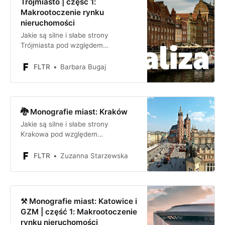
Trójmiasto | część 1:
Makrootoczenie rynku
nieruchomości
Jakie są silne i słabe strony
Trójmiasta pod względem
inwestycyjnym? Jakie są szanse i
zagrożenia dla firmy lub inwestora
FLTR
Barbara Bugaj
inwestującego w Trójmieście?
🐉 Monografie miast: Kraków
Jakie są silne i słabe strony
Krakowa pod względem
inwestycyjnym? Jakie są szanse i
zagrożenia dla firmy lub inwestora
FLTR
Zuzanna Starzewska
inwestującego w Krakowie?
⚒️ Monografie miast: Katowice i
GZM | część 1: Makrootoczenie
rynku nieruchomości