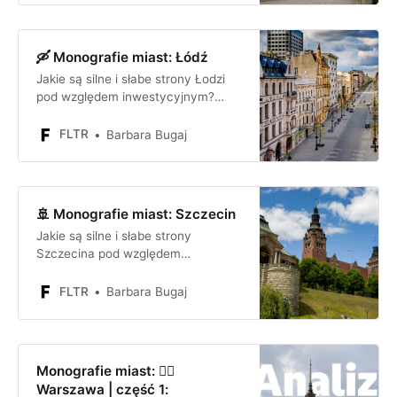
🛶 Monografie miast: Łódź
Jakie są silne i słabe strony Łodzi
pod względem inwestycyjnym?
Jakie są szanse i zagrożenia dla
firmy lub inwestora inwestującego
FLTR
Barbara Bugaj
w Łodzi?
🚢 Monografie miast: Szczecin
Jakie są silne i słabe strony
Szczecina pod względem
inwestycyjnym? Jakie są szanse i
zagrożenia dla firmy lub inwestora
FLTR
Barbara Bugaj
inwestującego w Szczecinie?
Monografie miast: 🧜‍♀️
Warszawa | część 1: