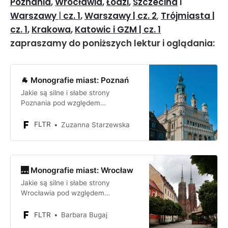
Poznania
,
Wrocławia
,
Łodzi
,
Szczecina
i
Warszawy
|
cz. 1
,
Warszawy | cz. 2
,
Trójmiasta |
cz. 1
,
Krakowa
,
Katowic i GZM | cz. 1
zapraszamy do poniższych lektur i oglądania:
🐐 Monografie miast: Poznań
Jakie są silne i słabe strony
Poznania pod względem
inwestycyjnym? Jakie są szanse i
zagrożenia dla firmy lub inwestora
FLTR
Zuzanna Starzewska
inwestującego w Poznaniu?
🌉 Monografie miast: Wrocław
Jakie są silne i słabe strony
Wrocławia pod względem
inwestycyjnym? Jakie są szanse i
zagrożenia dla firmy lub inwestora
FLTR
Barbara Bugaj
inwestującego we Wrocławiu?