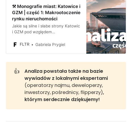
⚒️ Monografie miast: Katowice i
GZM | część 1: Makrootoczenie
rynku nieruchomości
Jakie są silne i słabe strony Katowic
i GZM pod względem
inwestycyjnym? Jakie są szanse i
zagrożenia dla firmy lub inwestora
FLTR
Gabriela Prygiel
inwestującego w Katowicach i GZM
?
👍
Analiza powstała także na bazie 
wywiadów z lokalnymi ekspertami 
(operatorzy najmu, deweloperzy,
inwestorzy, pośrednicy, flipperzy)
, 
którym serdecznie dziękujemy!