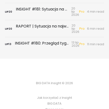
20
INSIGHT #181: Sytuacja na największych rynkach mieszkaniowych po II kwartale 2026
Pro
lip
4 min read
LIP
20
2026
20
RAPORT | Sytuacja na największych rynkach mieszkaniowych po II kwartale 2026
Pro
lip
6 min read
LIP
20
2026
13 lip
INSIGHT #180: Przegląd tygodniowy | Badanie ankietowe NBP - rynek wtórny & najem
Pro
11 min read
LIP
13
2026
BIG DATA Insight © 2026
Jak korzystać z Insight
BIG DATA