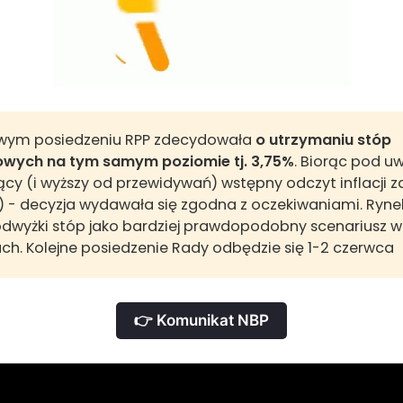
wym posiedzeniu RPP zdecydowała
o utrzymaniu stóp 
wych na tym samym poziomie tj. 3,75%
. Biorąc pod u
ący (i wyższy od przewidywań) wstępny odczyt inflacji z
r) - decyzja wydawała się zgodna z oczekiwaniami. Ryn
podwyżki stóp jako bardziej prawdopodobny scenariusz w
ch. Kolejne posiedzenie Rady odbędzie się 1-2 czerwca
👉 Komunikat NBP