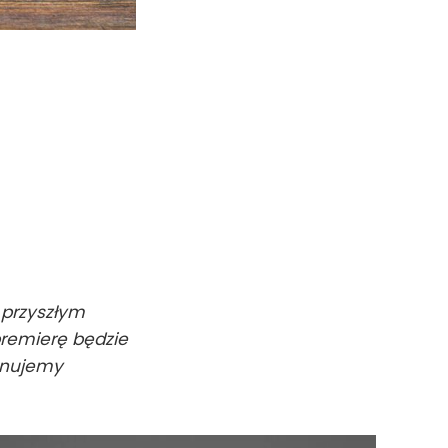
 przyszłym
premierę będzie
lanujemy