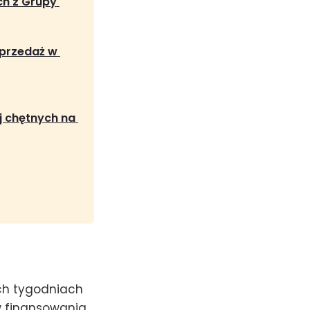
h z Grupy 
przedaż w 
j chętnych na 
ich tygodniach
 finansowania,