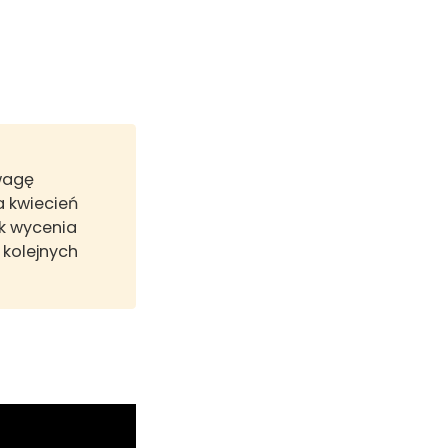
wagę
a kwiecień
ek wycenia
 kolejnych