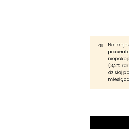
📣
Na majo
procento
niepokoj
(3,2% rd
dzisiaj 
miesiąca