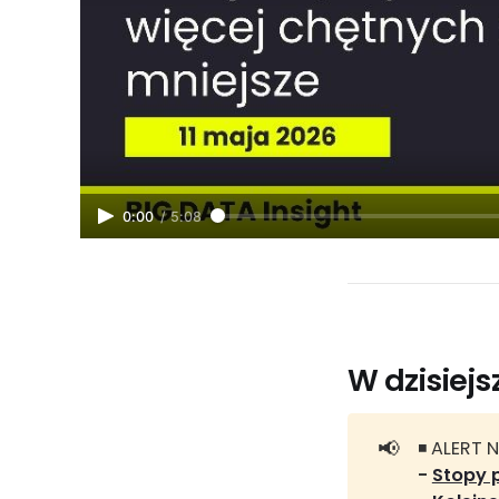
0:00
/
5:08
W dzisiej
📢
◾ ALERT 
- 
Stopy 