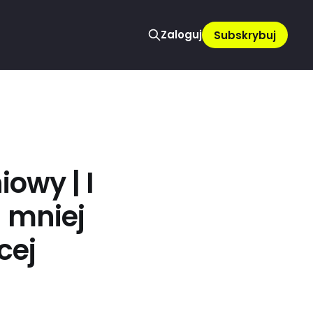
Zaloguj
Subskrybuj
owy | I
 mniej
cej