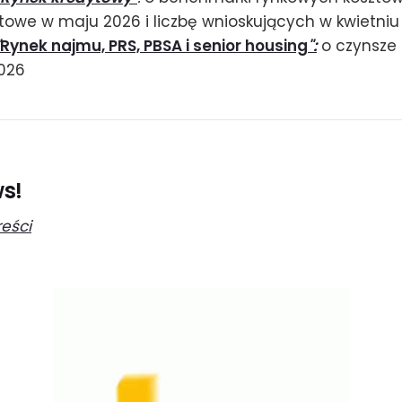
towe w maju 2026 i liczbę wnioskujących w kwietniu
Rynek najmu, PRS, PBSA i senior housing
":
o czynsze 
2026
ws!
reści