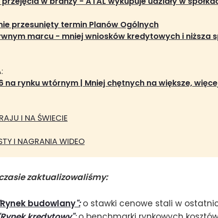
 przejęcia w branży - ATAL wykupuje udziały w spółkac
ie przesunięty termin Planów Ogólnych
ywnym marcu - mniej wniosków kredytowych i niższa s
:
26 na rynku wtórnym | Mniej chętnych na większe, więce
AJU I NA ŚWIECIE
TY I NAGRANIA WIDEO
czasie zaktualizowaliśmy:
Rynek budowlany
"
:
o stawki cenowe stali w ostatn
Rynek kredytowy"
:
o benchmarki rynkowych kosztów