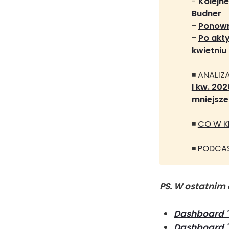
-
Kolejne
Budner
- 
Ponown
- 
Po akt
kwietniu 
◾ ANALIZA
I kw. 20
mniejsze
◾
CO W KR
◾
PODCAS
PS. W ostatnim 
Dashboard "
Dashboard "