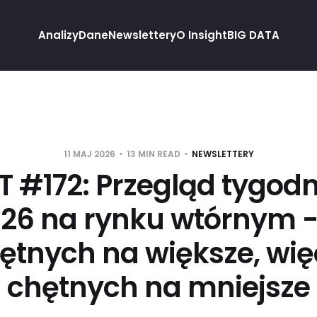
Analizy
Dane
Newslettery
O Insight
BIG DATA
11 MAJ 2026
13 MIN READ
NEWSLETTERY
T #172: Przegląd tygodni
026 na rynku wtórnym -
ętnych na większe, wię
chętnych na mniejsze