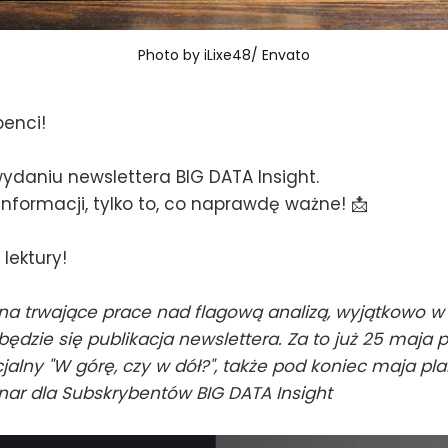
Photo 
by iLixe48
/ 
Envato
benci!
ydaniu newslettera BIG DATA Insight.
nformacji, tylko to, co naprawdę ważne! 📩
lektury!
 na trwające prace nad flagową analizą, wyjątkowo w
będzie się publikacja newslettera. Za to już 25 maja 
cjalny "W górę, czy w dół?", także pod koniec maja p
ar dla Subskrybentów BIG DATA Insight