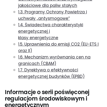
jakościowe dla paliw stałych
1.3. Programy Ochrony Powietrza i
uchwały „antysmogowe”
1.4. Świadectwa charakterystyki
energetycznej i
klasy energetyczne
1.5. Uprawnienia do emisji CO2 (EU-ETS I
oraz II)
1.6. Mechanizm wyrównania cen na
granicach (CBAM)
1.7. Dyrektywa o efektywności
energetycznej budynków (EPBD)
Informacje o serii poświęconej
regulacjom środowiskowym i
energetycznym