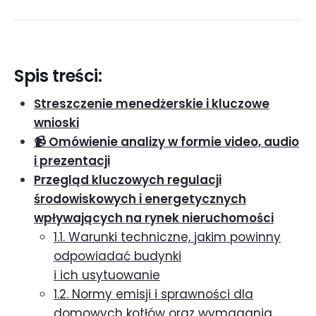
Spis treści:
Streszczenie menedżerskie i kluczowe
wnioski
📹 Omówienie analizy w formie video, audio
i prezentacji
Przegląd kluczowych regulacji
środowiskowych i energetycznych
wpływających na rynek nieruchomości
1.1. Warunki techniczne, jakim powinny
odpowiadać budynki
i ich usytuowanie
1.2. Normy emisji i sprawności dla
domowych kotłów oraz wymagania