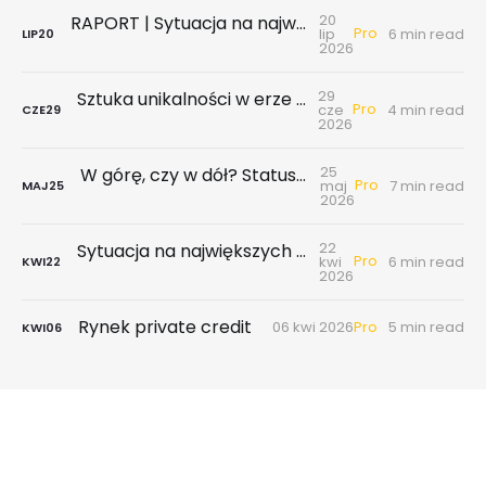
20
RAPORT | Sytuacja na największych rynkach mieszkaniowych po II kwartale 2026
Pro
lip
6 min read
LIP
20
2026
29
Sztuka unikalności w erze hiperkonkurencji
Pro
cze
4 min read
CZE
29
2026
25
W górę, czy w dół? Status gospodarki i rynku nieruchomości w 1 poł. 2026
Pro
maj
7 min read
MAJ
25
2026
22
Sytuacja na największych rynkach mieszkaniowych po I kwartale 2026
Pro
kwi
6 min read
KWI
22
2026
Rynek private credit
Pro
06 kwi 2026
5 min read
KWI
06