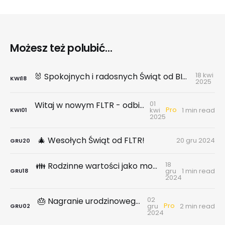
Możesz też polubić...
18 kwi
🐰 Spokojnych i radosnych Świąt od BIG DATA rynekpierwotny.pl x FLTR!
KWI
18
2025
01
Witaj w nowym FLTR - odbierz dostęp do platformy BIG DATA
Pro
kwi
1 min read
KWI
01
2025
🎄 Wesołych Świąt od FLTR!
20 gru 2024
GRU
20
18
👪 Rodzinne wartości jako motor rozwoju. Wywiad z Rector Polska
gru
1 min read
GRU
18
2024
02
🎂 Nagranie urodzinowego webinar 2024.XI.28 - rozwój FLTR, nasze projekty, konkurs z nagrodami
Pro
gru
2 min read
GRU
02
2024