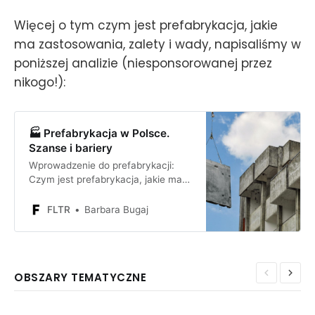
Więcej o tym czym jest prefabrykacja, jakie
ma zastosowania, zalety i wady, napisaliśmy w
poniższej analizie (niesponsorowanej przez
nikogo!):
🏭 Prefabrykacja w Polsce.
Szanse i bariery
Wprowadzenie do prefabrykacji:
Czym jest prefabrykacja, jakie ma
zastosowania, jakie są jej zalety
oraz wady i jak wykorzystać
FLTR
Barbara Bugaj
prefabrykację do rozwoju swojego
biznesu
OBSZARY TEMATYCZNE