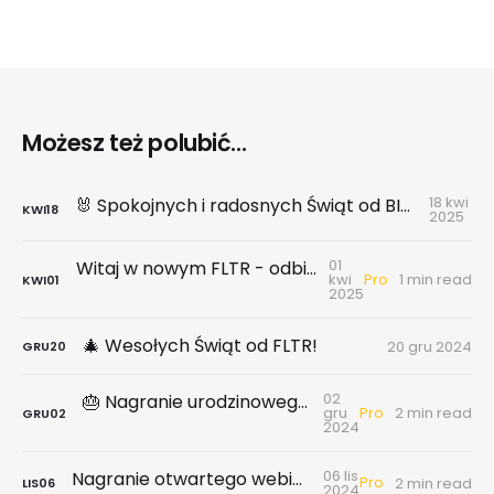
Możesz też polubić...
18 kwi
🐰 Spokojnych i radosnych Świąt od BIG DATA rynekpierwotny.pl x FLTR!
KWI
18
2025
01
Witaj w nowym FLTR - odbierz dostęp do platformy BIG DATA
Pro
kwi
1 min read
KWI
01
2025
🎄 Wesołych Świąt od FLTR!
20 gru 2024
GRU
20
02
🎂 Nagranie urodzinowego webinar 2024.XI.28 - rozwój FLTR, nasze projekty, konkurs z nagrodami
Pro
gru
2 min read
GRU
02
2024
06 lis
Nagranie otwartego webinaru FLTR, 2024.XI.05 - bieżący stan rynku nieruchomości
Pro
2 min read
LIS
06
2024