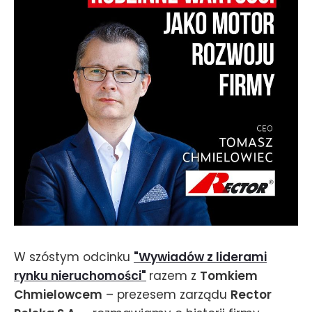
W szóstym odcinku
"Wywiadów z liderami
rynku nieruchomości"
razem z
Tomkiem
Chmielowcem
– prezesem zarządu
Rector