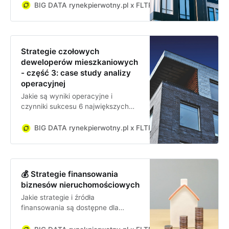
wpływają one na ich wyniki
BIG DATA rynekpierwotny.pl x FLTR
Jan Dziekoński
finansowe
Strategie czołowych
deweloperów mieszkaniowych
- część 3: case study analizy
operacyjnej
Jakie są wyniki operacyjne i
czynniki sukcesu 6 największych
deweloperów mieszkaniowych w
Polsce i jak wpływają one na ich
BIG DATA rynekpierwotny.pl x FLTR
Jan Dziekoński
rentowność
💰 Strategie finansowania
biznesów nieruchomościowych
Jakie strategie i źródła
finansowania są dostępne dla
biznesów nieruchomościowych
oraz jakie są dobre praktyki i