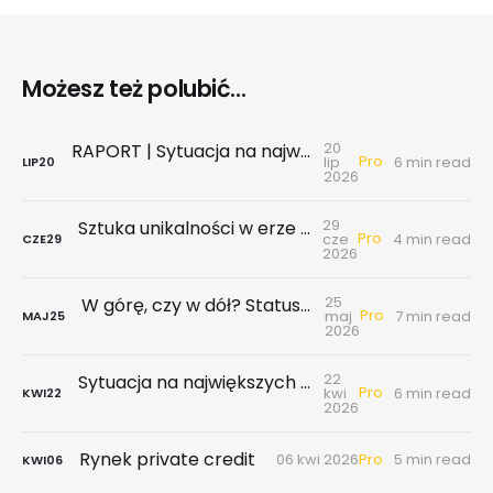
Możesz też polubić...
20
RAPORT | Sytuacja na największych rynkach mieszkaniowych po II kwartale 2026
Pro
lip
6 min read
LIP
20
2026
29
Sztuka unikalności w erze hiperkonkurencji
Pro
cze
4 min read
CZE
29
2026
25
W górę, czy w dół? Status gospodarki i rynku nieruchomości w 1 poł. 2026
Pro
maj
7 min read
MAJ
25
2026
22
Sytuacja na największych rynkach mieszkaniowych po I kwartale 2026
Pro
kwi
6 min read
KWI
22
2026
Rynek private credit
Pro
06 kwi 2026
5 min read
KWI
06