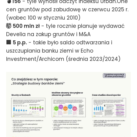
💣 156
- tyle wynosił odczyt indeksu Urban.One
cen gruntów pod zabudowę w czerwcu 2025 r.
(wobec 100 w styczniu 2010)
🤯 500 mln zł
- tyle rocznie planuje wydawać
Develia na zakup gruntów i M&A
🏢 5 p.p.
- takie było saldo odtwarzania i
uszczuplania banku ziemi w Echo
Investment/Archicom (średnia 2023/2024)