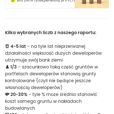
BIG DATA rynekpierwotny.pl x FLTR
Jan Dziekoński
typowe błędy?
Kilka wybranych liczb z naszego raportu:
⏰ 4-5 lat
- na tyle lat nieprzerwanej
działalności większość dużych deweloperów
utrzymuje swój bank ziemi
♟️ 1/3
- szacunkowo taką część gruntów w
portfelach deweloperów stanowią grunty
kontrolowane (czyli nie będące jeszcze
własnością deweloperów)
💸 20-30%
- tyle % może średnio stanowić
koszt samego gruntu w nakładach
budowlanych