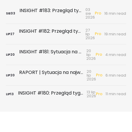
03
INSIGHT #183: Przegląd tygodniowy | Najnowsze dane GUS … czyli sezon wakacyjny z wiatrem w żagle
Pro
sie
16 min read
SIE
03
2026
27
INSIGHT #182: Przegląd tygodniowy | Rynek biurowy - powierzchni biurowych nie brakuje, chyba że tych w najnowszym standardzie
Pro
lip
19 min read
LIP
27
2026
20
INSIGHT #181: Sytuacja na największych rynkach mieszkaniowych po II kwartale 2026
Pro
lip
4 min read
LIP
20
2026
20
RAPORT | Sytuacja na największych rynkach mieszkaniowych po II kwartale 2026
Pro
lip
6 min read
LIP
20
2026
13 lip
INSIGHT #180: Przegląd tygodniowy | Badanie ankietowe NBP - rynek wtórny & najem
Pro
11 min read
LIP
13
2026