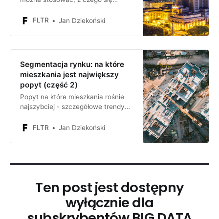
składa i jak duży jest rynek
nieruchomości, jak w ostatniej
FLTR
Jan Dziekoński
dekadzie rosła jego wartość i
wolumen obrotu
Segmentacja rynku: na które
mieszkania jest największy
popyt (część 2)
Popyt na które mieszkania rośnie
najszybciej - szczegółowe trendy
popytu na mieszkania pod
względem lokalizacji oraz rozmiaru
FLTR
Jan Dziekoński
Ten post jest dostępny
wyłącznie dla
subskrybentów BIG DATA