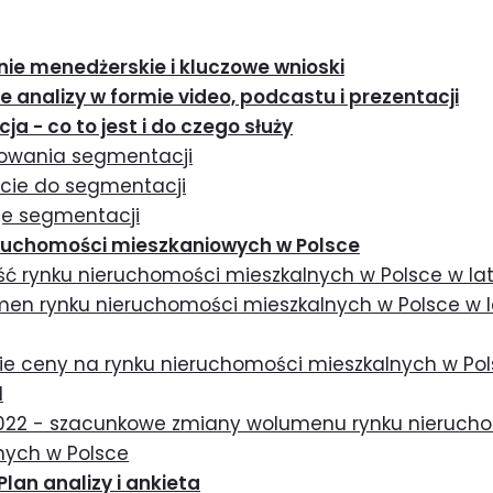
nie menedżerskie i kluczowe wnioski
 analizy w formie video, podcastu i prezentacji
ja - co to jest i do czego służy
osowania segmentacji
jście do segmentacji
aje segmentacji
eruchomości mieszkaniowych w Polsce
ość rynku nieruchomości mieszkalnych w Polsce w la
men rynku nieruchomości mieszkalnych w Polsce w 
nie ceny na rynku nieruchomości mieszkalnych w Po
1
2022 - szacunkowe zmiany wolumenu rynku nieruch
nych w Polsce
Plan analizy i ankieta