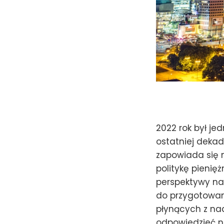
2022 rok był je
ostatniej dekad
zapowiada się n
politykę pienię
perspektywy na 
do przygotowan
płynących z nad
odpowiedzieć n