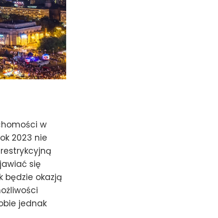
uchomości w
rok 2023 nie
restrykcyjną
jawiać się
k będzie okazją
ożliwości
obie jednak