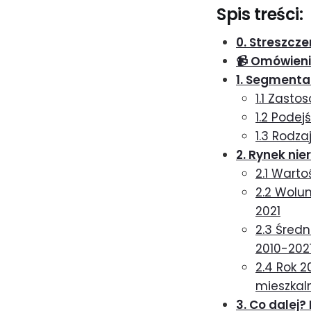
Spis treści:
0. Streszcze
📹 Omówienie
1. Segmentac
1.1 Zast
1.2 Pode
1.3 Rodz
2. Rynek ni
2.1 Wart
2.2 Wolu
2021
2.3 Śred
2010-202
2.4 Rok 
mieszkal
3. Co dalej? 