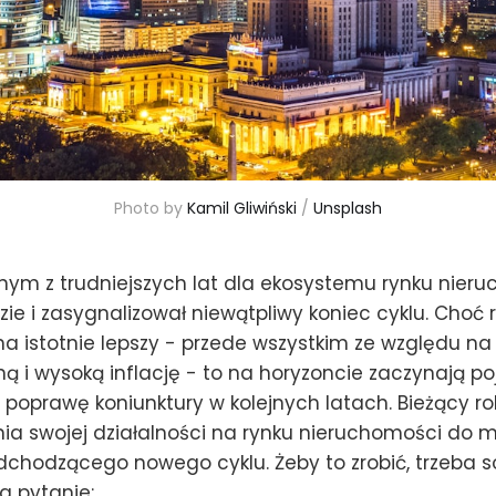
Photo by 
Kamil Gliwiński
 / 
Unsplash
dnym z trudniejszych lat dla ekosystemu rynku nier
zie i zasygnalizował niewątpliwy koniec cyklu. Choć 
a istotnie lepszy - przede wszystkim ze względu na 
żną i wysoką inflację - to na horyzoncie zaczynają po
poprawę koniunktury w kolejnych latach. Bieżący ro
ia swojej działalności na rynku nieruchomości do m
chodzącego nowego cyklu. Żeby to zrobić, trzeba s
a pytanie: