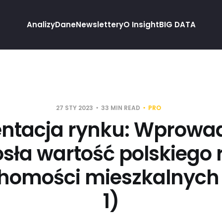
Analizy
Dane
Newslettery
O Insight
BIG DATA
27 STY 2023
33 MIN READ
PRO
tacja rynku: Wprowad
osła wartość polskiego
homości mieszkalnych
1)