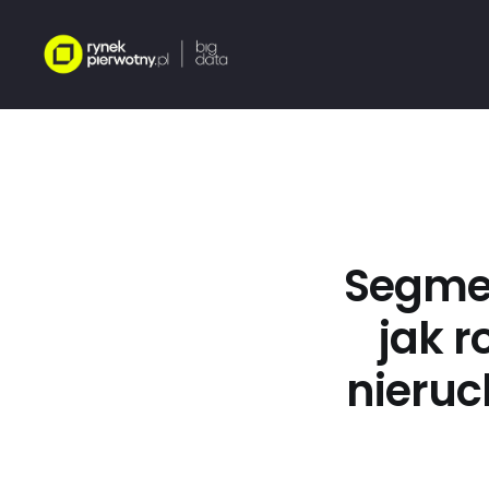
Segmen
jak r
nieruc