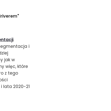
driverem"
ntacji
.
 segmentacja i
ziej
y jak w
y więc, które
ro z tego
ości
 lata 2020-21