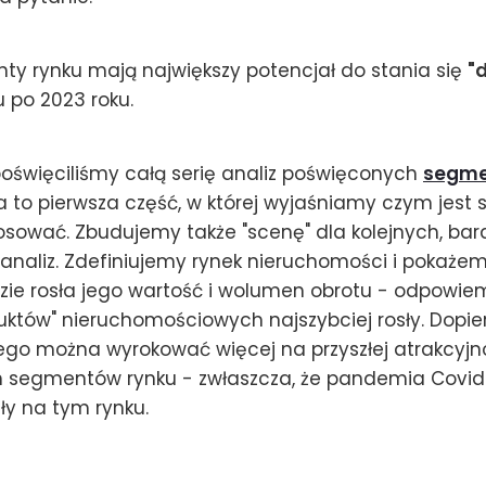
ty rynku mają największy potencjał do stania się
"
u po 2023 roku.
oświęciliśmy całą serię analiz poświęconych
segme
za to pierwsza część, w której wyjaśniamy czym jest
osować. Zbudujemy także "scenę" dla kolejnych, bard
analiz. Zdefiniujemy rynek nieruchomości i pokażem
zie rosła jego wartość i wolumen obrotu - odpowiem
uktów" nieruchomościowych najszybciej rosły. Dopie
ego można wyrokować więcej na przyszłej atrakcyjn
 segmentów rynku - zwłaszcza, że pandemia Covid i
ły na tym rynku.