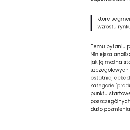
które segmen
wzrostu rynk
Temu pytaniu p
Niniejsza anali
jak ją można st
szczegółowych 
ostatniej dekad
kategorie "prod
punktu startow
poszczególnych
dużo pozmienia