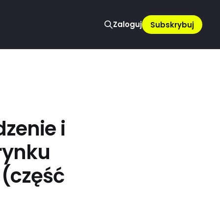
Zaloguj
Subskrybuj
zenie i
 rynku
 (część