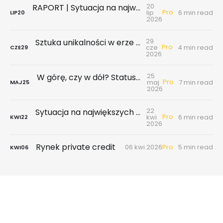
20
RAPORT | Sytuacja na największych rynkach mieszkaniowych po II kwartale 2026
Pro
lip
6 min read
LIP
20
2026
29
Sztuka unikalności w erze hiperkonkurencji
Pro
cze
4 min read
CZE
29
2026
25
W górę, czy w dół? Status gospodarki i rynku nieruchomości w 1 poł. 2026
Pro
maj
7 min read
MAJ
25
2026
22
Sytuacja na największych rynkach mieszkaniowych po I kwartale 2026
Pro
kwi
6 min read
KWI
22
2026
Rynek private credit
Pro
06 kwi 2026
5 min read
KWI
06