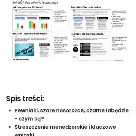
Spis treści:
Pewniaki, szare nosorożce, czarne łabędzie
- czym są?
Streszczenie menedżerskie i kluczowe
wnioski