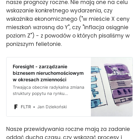
nasze prognozy roczne. Nie mają one na celu
wskazanie konkretnego wydarzenia, czy
wskaźnika ekonomicznego ("w mieście X ceny
mieszkań wzrosną do Y", czy "inflacja osiągnie
poziom Z") - z powodów o których pisaliśmy w
poniższym felietonie.
Foresight - zarządzanie
biznesem nieruchomościowym
w okresach zmienności
Trwająca obecnie radykalna zmiana
struktury popytu na rynku
nieruchomości zastała wiele
nieprzygotowanych firm i
FLTR
Jan Dziekoński
inwestorów. Jak można zaradzić
takim sytuacjom w przyszłości?
Nasze przewidywania roczne mają za zadanie
oddać ducha czasu, czy wskazać procesy i