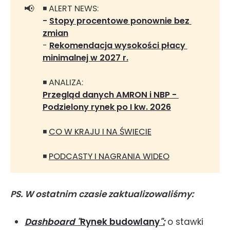
📢
◾ ALERT NEWS:
- 
Stopy procentowe ponownie bez 
zmian
-
Rekomendacja wysokości płacy 
minimalnej w 2027 r.
◾ ANALIZA:
Przegląd danych AMRON i NBP - 
Podzielony rynek po I kw. 2026
◾
CO W KRAJU I NA ŚWIECIE
◾
PODCASTY I NAGRANIA WIDEO
PS. W ostatnim czasie zaktualizowaliśmy:
Dashboard "
Rynek budowlany
"
:
o stawki