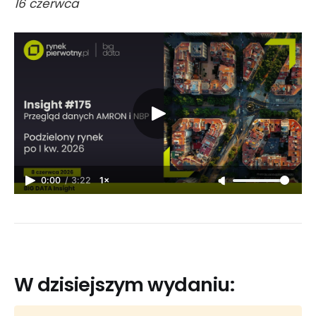
16 czerwca
0:00
/
3:22
1×
W dzisiejszym wydaniu: