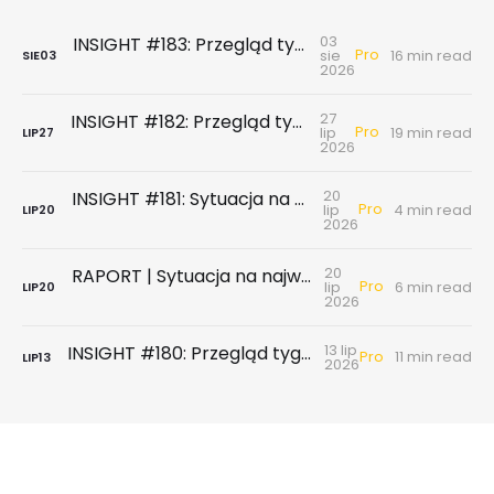
03
INSIGHT #183: Przegląd tygodniowy | Najnowsze dane GUS … czyli sezon wakacyjny z wiatrem w żagle
Pro
sie
16 min read
SIE
03
2026
27
INSIGHT #182: Przegląd tygodniowy | Rynek biurowy - powierzchni biurowych nie brakuje, chyba że tych w najnowszym standardzie
Pro
lip
19 min read
LIP
27
2026
20
INSIGHT #181: Sytuacja na największych rynkach mieszkaniowych po II kwartale 2026
Pro
lip
4 min read
LIP
20
2026
20
RAPORT | Sytuacja na największych rynkach mieszkaniowych po II kwartale 2026
Pro
lip
6 min read
LIP
20
2026
13 lip
INSIGHT #180: Przegląd tygodniowy | Badanie ankietowe NBP - rynek wtórny & najem
Pro
11 min read
LIP
13
2026