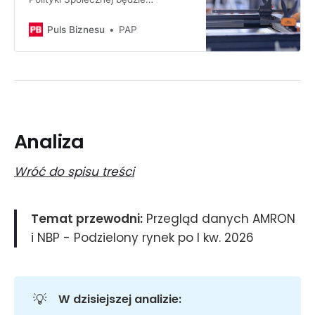
rekomendowało Radzie Ministrów
minimalne wynagrodzenie w 2027 r.
Puls Biznesu
PAP
w wysokości 4986 zł i minimalną
stawkę godzinową w wysokości
32,60 zł. To wzrost odpowiednio o
180 zł (3,7 proc.) i o 1,20 zł (3,8
proc.), poinformował PAP resort
pracy.
Analiza
Wróć do spisu treści
Temat przewodni:
Przegląd danych AMRON
i NBP - Podzielony rynek po I kw. 2026
💡
W dzisiejszej analizie: