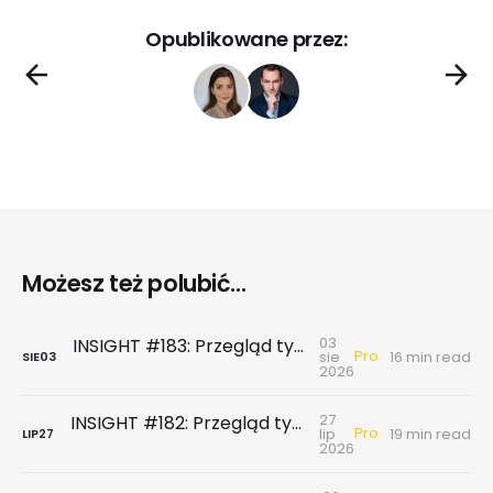
Opublikowane przez:
Możesz też polubić...
03
INSIGHT #183: Przegląd tygodniowy | Najnowsze dane GUS … czyli sezon wakacyjny z wiatrem w żagle
Pro
sie
16 min read
SIE
03
2026
27
INSIGHT #182: Przegląd tygodniowy | Rynek biurowy - powierzchni biurowych nie brakuje, chyba że tych w najnowszym standardzie
Pro
lip
19 min read
LIP
27
2026