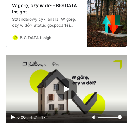
W górę, czy w dół - BIG DATA
Insight
Sztandarowy cykl analiz “W górę,
czy w dół? Status gospodarki i
rynku nieruchomości”, który
obejmuje cykliczny monitoring
BIG DATA Insight
krótko- i średnioterminowej sytuacji
w gospodarce i na rynku
nieruchomości
0:00
/
4:21
1×