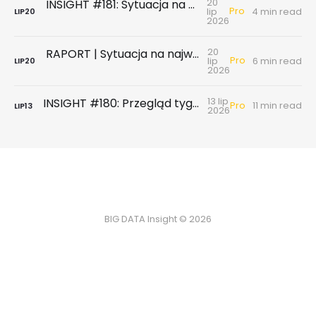
20
INSIGHT #181: Sytuacja na największych rynkach mieszkaniowych po II kwartale 2026
Pro
lip
4 min read
LIP
20
2026
20
RAPORT | Sytuacja na największych rynkach mieszkaniowych po II kwartale 2026
Pro
lip
6 min read
LIP
20
2026
13 lip
INSIGHT #180: Przegląd tygodniowy | Badanie ankietowe NBP - rynek wtórny & najem
Pro
11 min read
LIP
13
2026
BIG DATA Insight © 2026
Jak korzystać z Insight
BIG DATA
Press room
Regulamin