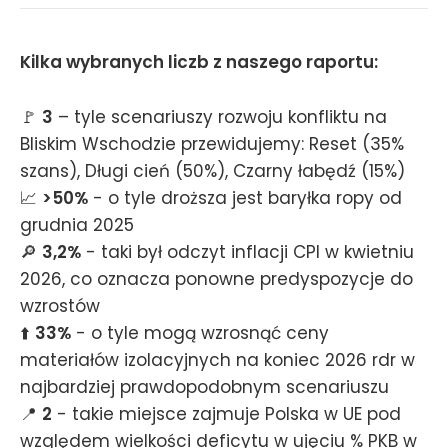
Kilka wybranych liczb z naszego raportu:
🚩
3
– tyle scenariuszy rozwoju konfliktu na
Bliskim Wschodzie przewidujemy: Reset (35%
szans), Długi cień (50%), Czarny łabędź (15%)
📈
>50%
- o tyle droższa jest baryłka ropy od
grudnia 2025
🔎
3,2%
- taki był odczyt inflacji CPI w kwietniu
2026, co oznacza ponowne predyspozycje do
wzrostów
⬆️
33%
- o tyle mogą wzrosnąć ceny
materiałów izolacyjnych na koniec 2026 rdr w
najbardziej prawdopodobnym scenariuszu
📍
2
- takie miejsce zajmuje Polska w UE pod
względem wielkości deficytu w ujęciu % PKB w