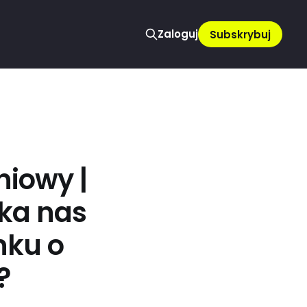
Zaloguj
Subskrybuj
niowy |
eka nas
nku o
?