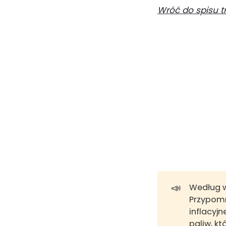
Wróć do spisu t
📣
Według 
Przypomn
inflacyj
paliw, kt