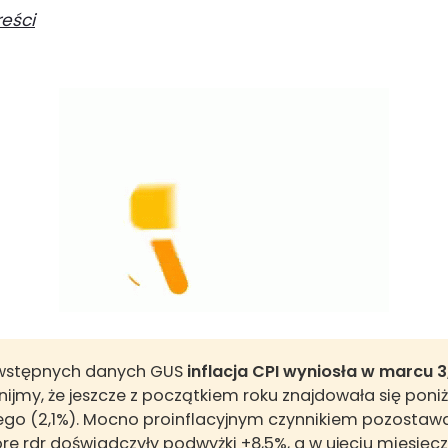
reści
wstępnych danych GUS
inflacja CPI wyniosła w marcu 
ijmy, że jeszcze z początkiem roku znajdowała się poniż
nego (2,1%). Mocno proinflacyjnym czynnikiem pozostaw
óre rdr doświadczyły podwyżki +8,5%, a w ujęciu miesięc