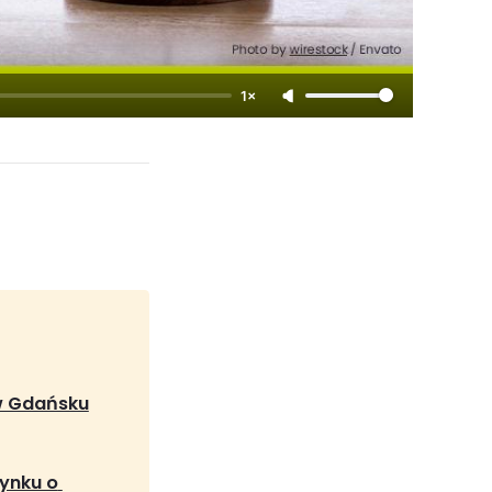
1×
w Gdańsku
ynku o 