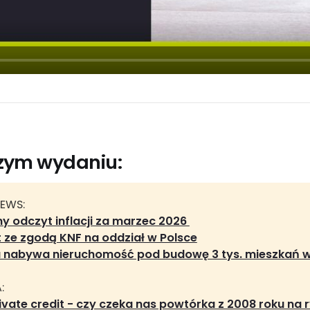
szym wydaniu:
NEWS:
 odczyt inflacji za marzec 2026 
t ze zgodą KNF na oddział w Polsce
a nabywa nieruchomość pod budowę 3 tys. mieszkań 
:
ivate credit - czy czeka nas powtórka z 2008 roku na r