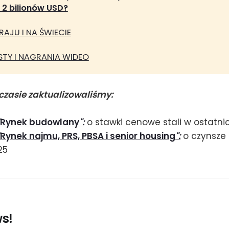
 2 bilionów USD?
AJU I NA ŚWIECIE
TY I NAGRANIA WIDEO
czasie zaktualizowaliśmy:
Rynek budowlany
"
:
o stawki cenowe stali w ostatn
Rynek najmu, PRS, PBSA i senior housing
":
o czynsze 
25
ws!