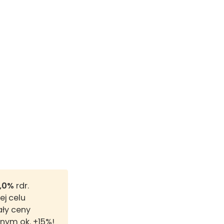
3,0%
rdr.
ej celu
ały ceny
znym ok. +15%!