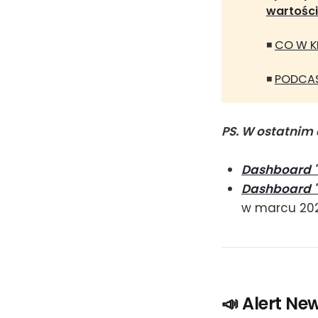
wartości
◾
CO W KR
◾
PODCAS
PS. W ostatnim 
Dashboard "
Dashboard "
w marcu 20
📣 Alert Ne