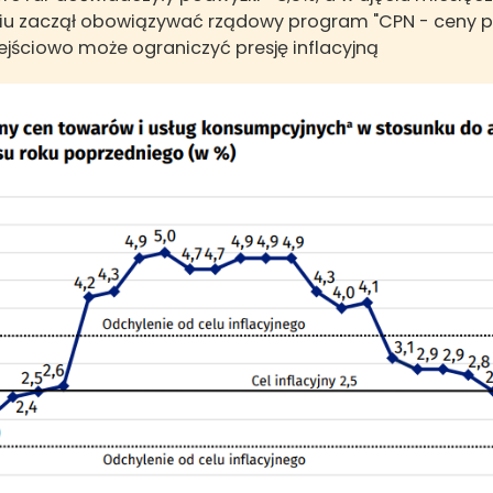
iu zaczął obowiązywać rządowy program "CPN - ceny pal
zejściowo może ograniczyć presję inflacyjną