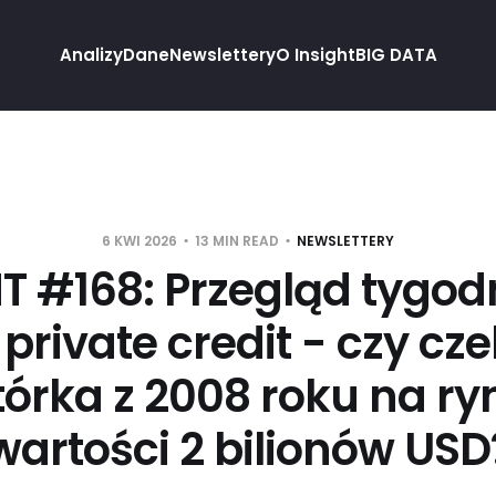
Analizy
Dane
Newslettery
O Insight
BIG DATA
6 KWI 2026
13 MIN READ
NEWSLETTERY
T #168: Przegląd tygod
private credit - czy cz
órka z 2008 roku na ry
wartości 2 bilionów USD