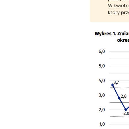
W kwietn
który pr