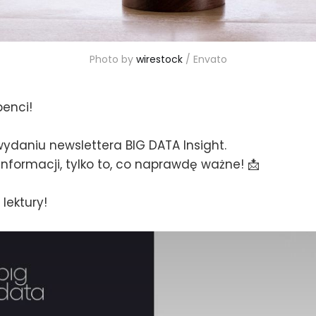
Photo by 
wirestock
 / Envato
benci!
ydaniu newslettera BIG DATA Insight.
nformacji, tylko to, co naprawdę ważne! 📩
lektury!