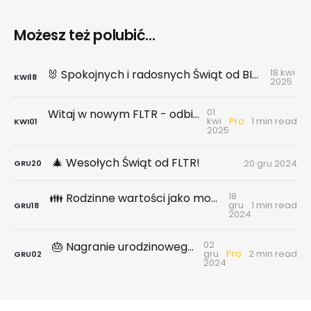
Możesz też polubić...
18 kwi
🐰 Spokojnych i radosnych Świąt od BIG DATA rynekpierwotny.pl x FLTR!
KWI
18
2025
01
Witaj w nowym FLTR - odbierz dostęp do platformy BIG DATA
Pro
kwi
1 min read
KWI
01
2025
🎄 Wesołych Świąt od FLTR!
20 gru 2024
GRU
20
18
👪 Rodzinne wartości jako motor rozwoju. Wywiad z Rector Polska
gru
1 min read
GRU
18
2024
02
🎂 Nagranie urodzinowego webinar 2024.XI.28 - rozwój FLTR, nasze projekty, konkurs z nagrodami
Pro
gru
2 min read
GRU
02
2024