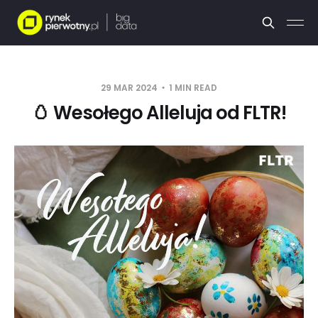
29 MAR 2024
1 MIN READ
🥚 Wesołego Alleluja od FLTR!