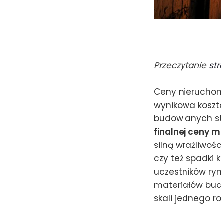
Przeczytanie
st
Ceny nieruchomo
wynikowa koszt
budowlanych st
finalnej ceny 
silną wrażliwoś
czy też spadki k
uczestników ryn
materiałów bu
skali jednego ro