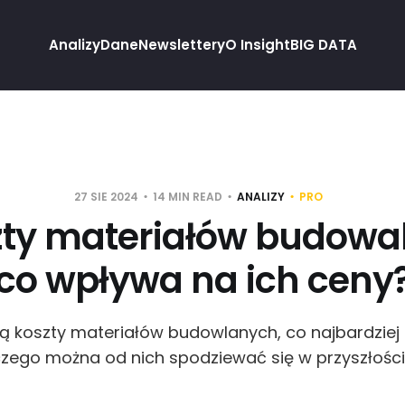
Analizy
Dane
Newslettery
O Insight
BIG DATA
27 SIE 2024
14 MIN READ
ANALIZY
PRO
zty materiałów budowa
co wpływa na ich ceny
ą koszty materiałów budowlanych, co najbardziej 
zego można od nich spodziewać się w przyszłośc