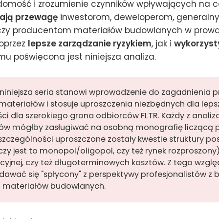
domość i zrozumienie czynników wpływających na 
ają przewagę
inwestorom, deweloperom, generaln
zy producentom materiałów budowlanych w prowad
poprzez
lepsze zarządzanie ryzykiem
, jak i
wykorzyst
temu poświęcona jest niniejsza analiza.
: niniejsza seria stanowi wprowadzenie do zagadnienia p
materiałów i stosuje uproszczenia niezbędnych dla leps
ści dla szerokiego grona odbiorców FLTR. Każdy z anali
ów mógłby zasługiwać na osobną monografię liczącą 
 szczególności uproszczone zostały kwestie struktury p
czy jest to monopol/oligopol, czy też rynek rozproszony
cyjnej, czy też długoterminowych kosztów. Z tego wzglę
awać się "spłycony" z perspektywy profesjonalistów z 
i materiałów budowlanych.