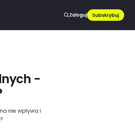
Zaloguj
Subskrybuj
lnych -
?
na nie wpływa i
i?