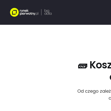
🧱 Kos
Od czego zależ
c