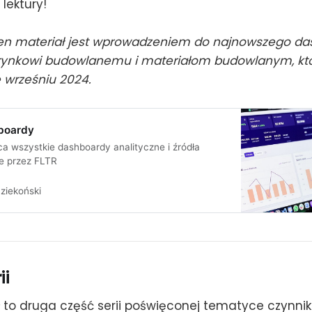
lektury!
i ten materiał jest wprowadzeniem do najnowszego d
ynkowi budowlanemu i materiałom budowlanym, kt
 wrześniu 2024.
boardy
a wszystkie dashboardy analityczne i źródła
e przez FLTR
ziekoński
ii
uł to druga część serii poświęconej tematyce czynni