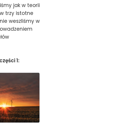
śmy jak w teorii
 trzy istotne
pnie weszliśmy w
wprowadzeniem
ałów
zęści 1: