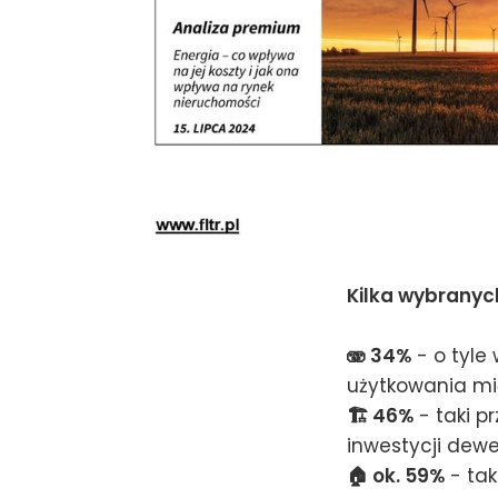
Kilka wybranych
🫨 34%
- o tyle
użytkowania m
🏗️ 46%
- taki p
inwestycji dewe
🏠 ok. 59%
- tak