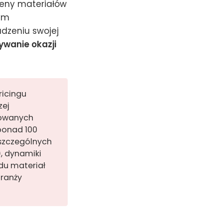
ceny materiałów
ym
zeniu swojej
ywanie okazji
ricingu
zej
zowanych
ponad 100
oszczególnych
), dynamiki
du materiał
branży