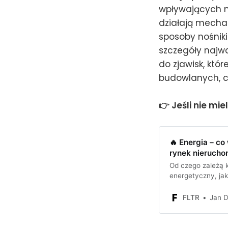
wpływających na
działają mechan
sposoby nośniki
szczegóły najw
do zjawisk, któ
budowlanych, co
👉 Jeśli nie mie
🔥 Energia – co
rynek nierucho
Od czego zależą k
energetyczny, jak
wpływały na ryne
FLTR
Jan D