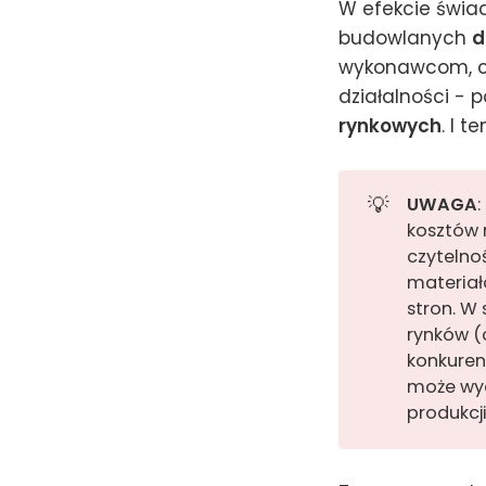
W efekcie świa
budowlanych
d
wykonawcom, c
działalności - 
rynkowych
. I 
💡
UWAGA
kosztów 
czytelno
materiał
stron. W
rynków (
konkuren
może wyd
produkcj