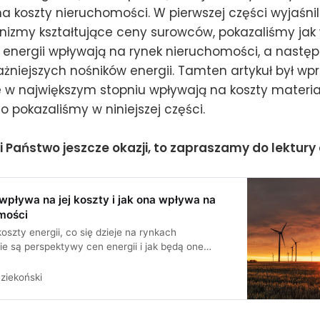
 koszty nieruchomości. W pierwszej części wyjaśnili
izmy kształtujące ceny surowców, pokazaliśmy jak w
 energii wpływają na rynek nieruchomości, a nastę
ażniejszych nośników energii. Tamten artykuł był 
re w największym stopniu wpływają na koszty materi
 pokazaliśmy w niniejszej części.
li Państwo jeszcze okazji, to zapraszamy do lektury c
 wpływa na jej koszty i jak ona wpływa na
mości
oszty energii, co się dzieje na rynkach
ie są perspektywy cen energii i jak będą one
k nieruchomości?
ziekoński