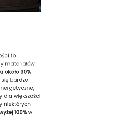
ści to
ty materiałów
za
około 30%
e się bardzo
energetyczne,
ty dla większości
y niektórych
wyżej 100%
w