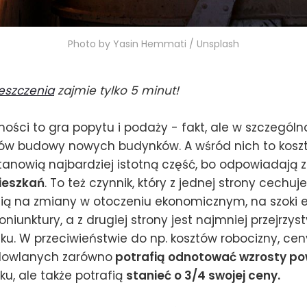
Photo by Yasin Hemmati / Unsplash
reszczenia
zajmie tylko 5 minut!
ści to gra popytu i podaży - fakt, ale w szczególno
ów budowy nowych budynków. A wśród nich to kosz
anowią najbardziej istotną część, bo odpowiadają 
mieszkań
. To też czynnik, który z jednej strony cechuj
cią na zmiany w otoczeniu ekonomicznym, na szoki 
oniunktury, a z drugiej strony jest najmniej przejrzys
ku. W przeciwieństwie do np. kosztów robocizny, cen
dowlanych zarówno
potrafią odnotować wzrosty po
ku, ale także potrafią
stanieć o 3/4 swojej ceny.