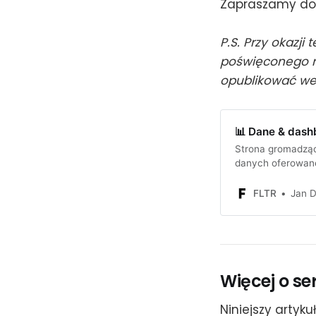
Zapraszamy do 
P.S. Przy okazj
poświęconego r
opublikować we
📊 Dane & dash
Strona gromadząc
danych oferowan
FLTR
Jan D
Więcej o ser
Niniejszy artyk