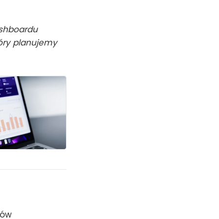
ashboardu
óry planujemy
ków