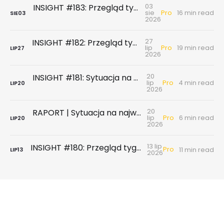
03
INSIGHT #183: Przegląd tygodniowy | Najnowsze dane GUS … czyli sezon wakacyjny z wiatrem w żagle
Pro
sie
16 min read
SIE
03
2026
27
INSIGHT #182: Przegląd tygodniowy | Rynek biurowy - powierzchni biurowych nie brakuje, chyba że tych w najnowszym standardzie
Pro
lip
19 min read
LIP
27
2026
20
INSIGHT #181: Sytuacja na największych rynkach mieszkaniowych po II kwartale 2026
Pro
lip
4 min read
LIP
20
2026
20
RAPORT | Sytuacja na największych rynkach mieszkaniowych po II kwartale 2026
Pro
lip
6 min read
LIP
20
2026
13 lip
INSIGHT #180: Przegląd tygodniowy | Badanie ankietowe NBP - rynek wtórny & najem
Pro
11 min read
LIP
13
2026