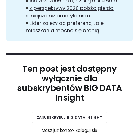
◾
100 zł w 2005 roku, dzisiaj o sile 50 zł
◾
Z perspektywy 2020 polska giełda
silniejsza niż amerykańska
◾
Lider zależy od preferencji, ale
mieszkania mocno się bronią
Ten post jest dostępny
wyłącznie dla
subskrybentów BIG DATA
Insight
ZASUBSKRYBUJ BIG DATA INSIGHT
Masz już konto? Zaloguj się