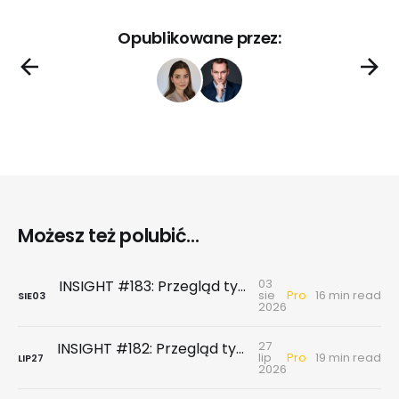
Opublikowane przez:
Możesz też polubić...
03
INSIGHT #183: Przegląd tygodniowy | Najnowsze dane GUS … czyli sezon wakacyjny z wiatrem w żagle
Pro
sie
16 min read
SIE
03
2026
27
INSIGHT #182: Przegląd tygodniowy | Rynek biurowy - powierzchni biurowych nie brakuje, chyba że tych w najnowszym standardzie
Pro
lip
19 min read
LIP
27
2026