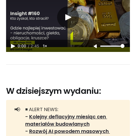
0:00
/
2:45
1×
W dzisiejszym wydaniu:
📢
◾ ALERT NEWS:
- 
Kolejny deflacyjny miesiąc cen 
materiałów budowlanych
- 
Rozwój AI powodem masowych 