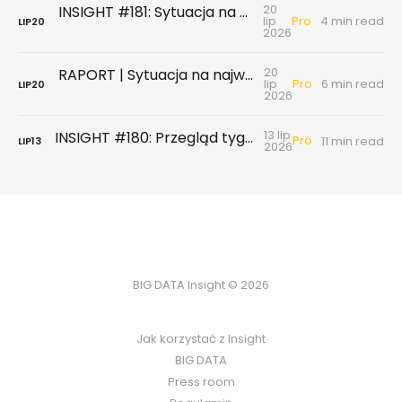
20
INSIGHT #181: Sytuacja na największych rynkach mieszkaniowych po II kwartale 2026
Pro
lip
4 min read
LIP
20
2026
20
RAPORT | Sytuacja na największych rynkach mieszkaniowych po II kwartale 2026
Pro
lip
6 min read
LIP
20
2026
13 lip
INSIGHT #180: Przegląd tygodniowy | Badanie ankietowe NBP - rynek wtórny & najem
Pro
11 min read
LIP
13
2026
BIG DATA Insight © 2026
Jak korzystać z Insight
BIG DATA
Press room