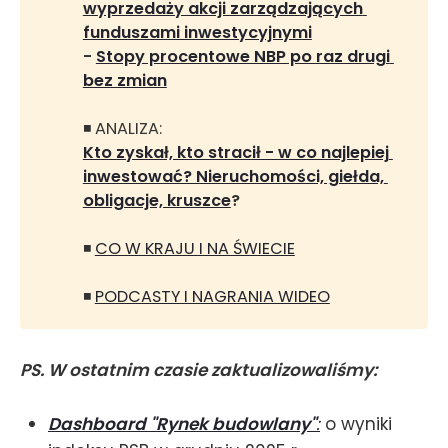
wyprzedaży akcji zarządzających 
funduszami inwestycyjnymi
- 
Stopy procentowe NBP po raz drugi 
bez zmian
◾ ANALIZA:
Kto zyskał, kto stracił - w co najlepiej 
inwestować? Nieruchomości, giełda, 
obligacje, kruszce
?
◾
CO W KRAJU I NA ŚWIECIE
◾
PODCASTY I NAGRANIA WIDEO
PS. W ostatnim czasie zaktualizowaliśmy:
Dashboard "Rynek budowlany"
:
o wyniki