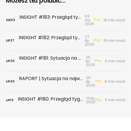
Możesz też polubić...
03
INSIGHT #183: Przegląd tygodniowy | Najnowsze dane GUS … czyli sezon wakacyjny z wiatrem w żagle
Pro
sie
16 min read
SIE
03
2026
27
INSIGHT #182: Przegląd tygodniowy | Rynek biurowy - powierzchni biurowych nie brakuje, chyba że tych w najnowszym standardzie
Pro
lip
19 min read
LIP
27
2026
20
INSIGHT #181: Sytuacja na największych rynkach mieszkaniowych po II kwartale 2026
Pro
lip
4 min read
LIP
20
2026
20
RAPORT | Sytuacja na największych rynkach mieszkaniowych po II kwartale 2026
Pro
lip
6 min read
LIP
20
2026
13 lip
INSIGHT #180: Przegląd tygodniowy | Badanie ankietowe NBP - rynek wtórny & najem
Pro
11 min read
LIP
13
2026