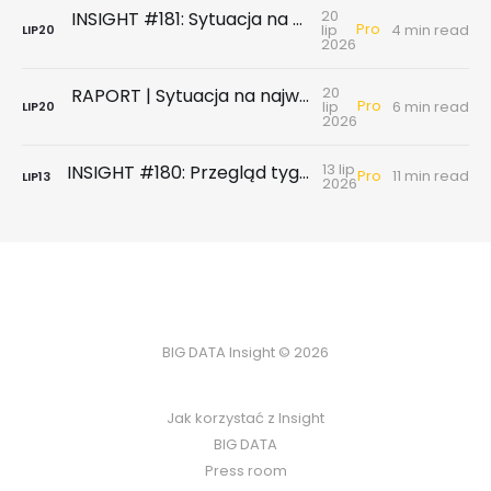
20
INSIGHT #181: Sytuacja na największych rynkach mieszkaniowych po II kwartale 2026
Pro
lip
4 min read
LIP
20
2026
20
RAPORT | Sytuacja na największych rynkach mieszkaniowych po II kwartale 2026
Pro
lip
6 min read
LIP
20
2026
13 lip
INSIGHT #180: Przegląd tygodniowy | Badanie ankietowe NBP - rynek wtórny & najem
Pro
11 min read
LIP
13
2026
BIG DATA Insight © 2026
Jak korzystać z Insight
BIG DATA
Press room