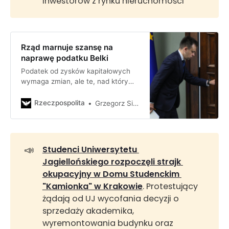
inwestorów z rynku nieruchomości
Rząd marnuje szansę na
naprawę podatku Belki
Podatek od zysków kapitałowych
wymaga zmian, ale te, nad którymi
pracuje resort finansów, mogą tę
daninę nadmiernie skomplikować –
Rzeczpospolita
Grzegorz Siemionczyk
uważają przedstawiciele rynku
📣
Studenci Uniwersytetu 
Jagiellońskiego rozpoczęli strajk 
okupacyjny w Domu Studenckim 
"Kamionka" w Krakowie
. Protestujący
żądają od UJ wycofania decyzji o
sprzedaży akademika,
wyremontowania budynku oraz