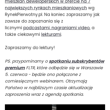
mieszkań deweloperskich w ofercie na 7
największych rynkach mieszkaniowych
wg
RynekPierwotny.pl. Na koniec zapraszamy jak
zawsze do zapoznania się z
licznymi
podcastami, nagraniami video
, a
także ciekawymi
lekturami
.
Zapraszamy do lektury!
PS. przypominamy o
spotkaniu subskrybentów
premium
FLTR, które odbędzie się w Warszawie
5. czerwca - będzie ono połączone z
comiesięcznym webinarem. Otrzymają
Państwo w najbliższym czasie aktualizację
zaproszenia wraz z agendą spotkania.