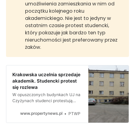
umożliwienia zamieszkania w nim od
początku kolejnego roku
akademickiego. Nie jest to jedyny w
ostatnim czasie protest studencki,
który pokazuje jak bardzo ten typ
nieruchomości jest preferowany przez
żaków.
Krakowska uczelnia sprzedaje
akademik. Studencki protest
się rozlewa
W opuszczonych budynkach UJ na
Czyżynach studenci protestują
przeciwko sprzedaży akademika.
W poniedziałek na kampusie
www.propertynews.pl
PTWP
głównym Uniwersytetu
Warszawskiego studenci mają
poprzeć krakowskich kolegów w