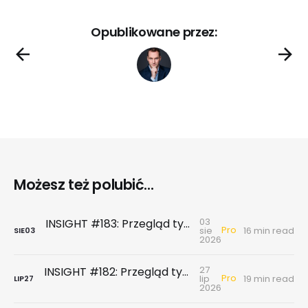
Opublikowane przez:
Możesz też polubić...
03
INSIGHT #183: Przegląd tygodniowy | Najnowsze dane GUS … czyli sezon wakacyjny z wiatrem w żagle
Pro
sie
16 min read
SIE
03
2026
27
INSIGHT #182: Przegląd tygodniowy | Rynek biurowy - powierzchni biurowych nie brakuje, chyba że tych w najnowszym standardzie
Pro
lip
19 min read
LIP
27
2026