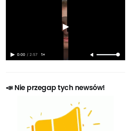
0:00
/
2:57
1×
📣 Nie przegap tych newsów!