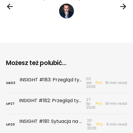
Możesz też polubić...
03
INSIGHT #183: Przegląd tygodniowy | Najnowsze dane GUS … czyli sezon wakacyjny z wiatrem w żagle
Pro
sie
16 min read
SIE
03
2026
27
INSIGHT #182: Przegląd tygodniowy | Rynek biurowy - powierzchni biurowych nie brakuje, chyba że tych w najnowszym standardzie
Pro
lip
19 min read
LIP
27
2026
20
INSIGHT #181: Sytuacja na największych rynkach mieszkaniowych po II kwartale 2026
Pro
lip
4 min read
LIP
20
2026