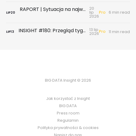
20
RAPORT | Sytuacja na największych rynkach mieszkaniowych po II kwartale 2026
Pro
lip
6 min read
LIP
20
2026
13 lip
INSIGHT #180: Przegląd tygodniowy | Badanie ankietowe NBP - rynek wtórny & najem
Pro
11 min read
LIP
13
2026
BIG DATA Insight © 2026
Jak korzystać z Insight
BIG DATA
Press room
Regulamin
Polityka prywatności & cookies
Napisz do nas