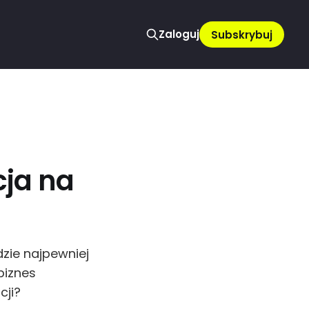
Zaloguj
Subskrybuj
cja na
zie najpewniej
biznes
cji?