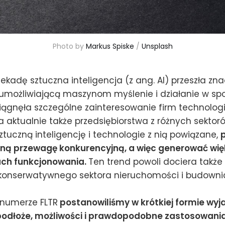
Photo by 
Markus Spiske
 / 
Unsplash
dekadę sztuczna inteligencja (z ang. AI) przeszła zn
 umożliwiającą maszynom myślenie i działanie w spo
ciągnęła szczególne zainteresowanie firm technolo
a aktualnie także przedsiębiorstwa z różnych sektoró
ztuczną inteligencję i technologie z nią powiązane,
ną przewagę konkurencyjną, a więc generować więk
ach funkcjonowania.
Ten trend powoli dociera także
 konserwatywnego sektora nieruchomości i budowni
numerze FLTR
postanowiliśmy w krótkiej formie wyj
podłoże, możliwości i prawdopodobne zastosowania