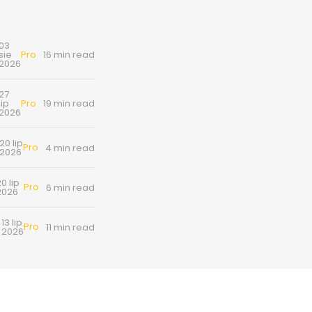
03
Pro
sie
16 min read
2026
27
Pro
lip
19 min read
2026
20 lip
Pro
4 min read
2026
0 lip
Pro
6 min read
2026
13 lip
Pro
11 min read
2026