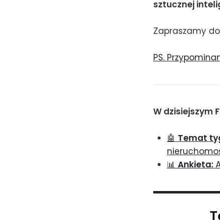
sztucznej intel
Zapraszamy do 
PS. Przypominam
W dzisiejszym F
🤖
Temat ty
nieruchomo
📊
Ankieta:
A
T