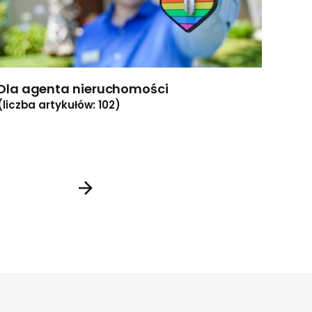
Dla agenta nieruchomości
Dla 
(liczba artykułów: 102)
(licz