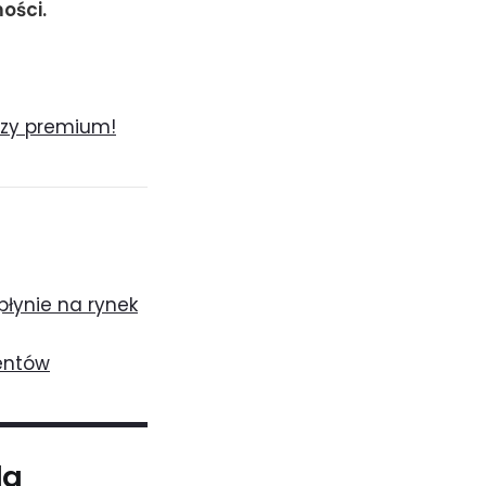
ości.
lizy premium!
wpłynie na rynek
entów
la