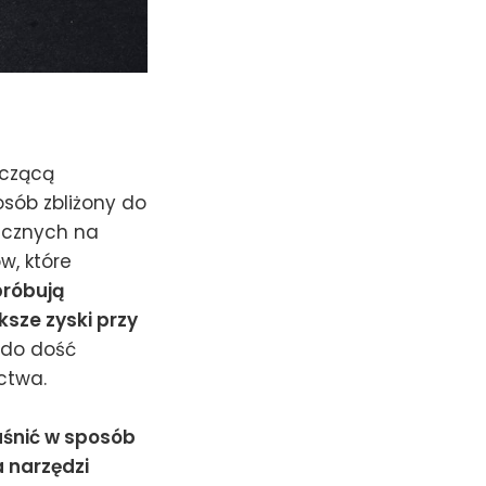
aczącą
sób zbliżony do
gicznych na
w, które
próbują
sze zyski przy
 do dość
ctwa.
aśnić w sposób
 narzędzi