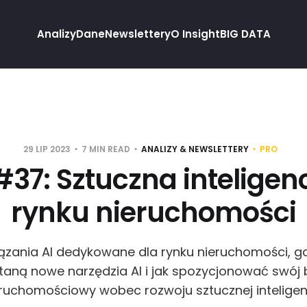
Analizy
Dane
Newslettery
O Insight
BIG DATA
29 LIP 2023
7 MIN READ
ANALIZY & NEWSLETTERY
PRO
#37: Sztuczna inteligen
rynku nieruchomości
iązania AI dedykowane dla rynku nieruchomości, gd
aną nowe narzędzia AI i jak spozycjonować swój 
ruchomościowy wobec rozwoju sztucznej inteligen