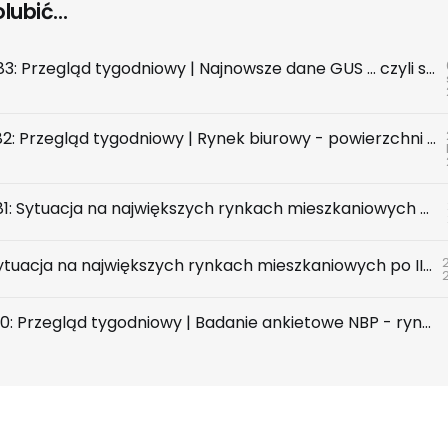
ubić...
INSIGHT #183: Przegląd tygodniowy | Najnowsze dane GUS … czyli sezon wakacyjny z wiatrem w żagle
INSIGHT #182: Przegląd tygodniowy | Rynek biurowy - powierzchni biurowych nie brakuje, chyba że tych w najnowszym standardzie
INSIGHT #181: Sytuacja na największych rynkach mieszkaniowych po II kwartale 2026
2
RAPORT | Sytuacja na największych rynkach mieszkaniowych po II kwartale 2026
INSIGHT #180: Przegląd tygodniowy | Badanie ankietowe NBP - rynek wtórny & najem