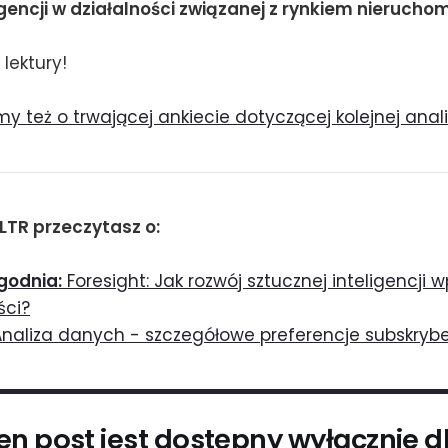
igencji w działalności związanej z rynkiem nieruchom
lektury!
y też o trwającej ankiecie dotyczącej kolejnej ana
LTR przeczytasz o:
godnia:
Foresight: Jak rozwój sztucznej inteligencji 
ści?
naliza danych - szczegółowe preferencje subskryb
en post jest dostępny wyłącznie d