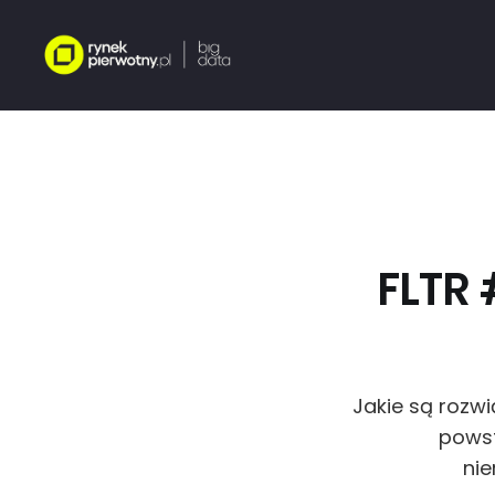
FLTR 
Jakie są rozw
powst
nie