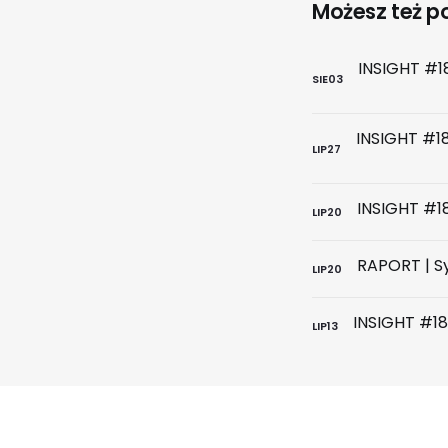
Możesz też pol
SIE
03
LIP
27
LIP
20
LIP
20
LIP
13