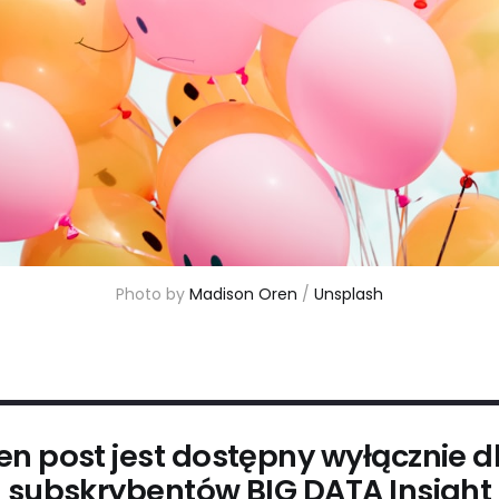
Photo by 
Madison Oren
 / 
Unsplash
en post jest dostępny wyłącznie d
subskrybentów BIG DATA Insight