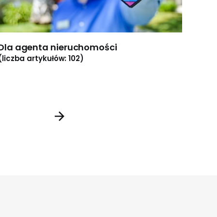
Dla agenta nieruchomości
Dla 
(liczba artykułów: 102)
(licz