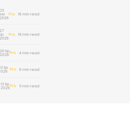
03
Pro
sie
16 min read
2026
27
Pro
lip
19 min read
2026
20 lip
Pro
4 min read
2026
0 lip
Pro
6 min read
2026
13 lip
Pro
11 min read
2026