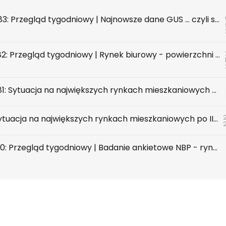
INSIGHT #183: Przegląd tygodniowy | Najnowsze dane GUS … czyli sezon wakacyjny z wiatrem w żagle
INSIGHT #182: Przegląd tygodniowy | Rynek biurowy - powierzchni biurowych nie brakuje, chyba że tych w najnowszym standardzie
INSIGHT #181: Sytuacja na największych rynkach mieszkaniowych po II kwartale 2026
2
RAPORT | Sytuacja na największych rynkach mieszkaniowych po II kwartale 2026
INSIGHT #180: Przegląd tygodniowy | Badanie ankietowe NBP - rynek wtórny & najem