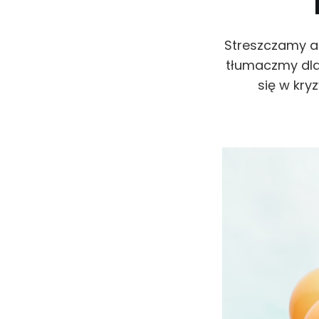
Streszczamy an
tłumaczmy dla
się w kry