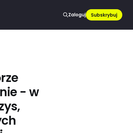
Zaloguj
Subskrybuj
rze
nie - w
zys,
ych