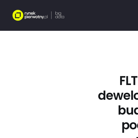
FL
dewelo
bud
po