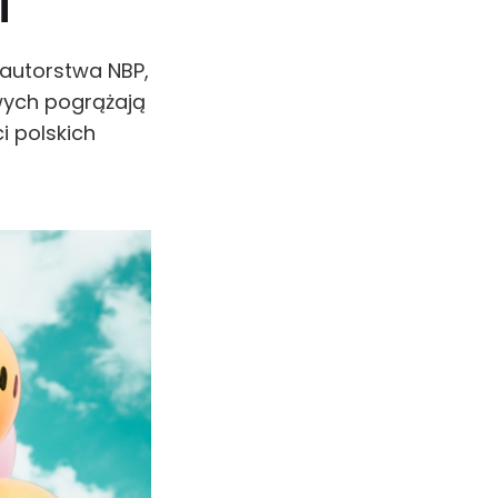
i
 autorstwa NBP,
wych pogrążają
i polskich