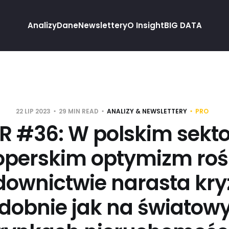
Analizy
Dane
Newslettery
O Insight
BIG DATA
22 LIP 2023
29 MIN READ
ANALIZY & NEWSLETTERY
PRO
TR #36: W polskim sekto
perskim optymizm roś
ownictwie narasta kry
dobnie jak na światow