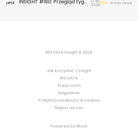
13 lip
INSIGHT #180: Przegląd tygodniowy | Badanie ankietowe NBP - rynek wtórny & najem
Pro
11 min read
LIP
13
2026
BIG DATA Insight © 2026
Jak korzystać z Insight
BIG DATA
Press room
Regulamin
Polityka prywatności & cookies
Napisz do nas
Powered by Ghost