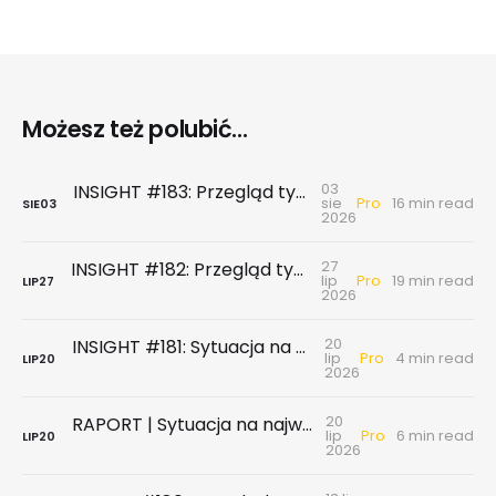
Możesz też polubić...
03
INSIGHT #183: Przegląd tygodniowy | Najnowsze dane GUS … czyli sezon wakacyjny z wiatrem w żagle
Pro
sie
16 min read
SIE
03
2026
27
INSIGHT #182: Przegląd tygodniowy | Rynek biurowy - powierzchni biurowych nie brakuje, chyba że tych w najnowszym standardzie
Pro
lip
19 min read
LIP
27
2026
20
INSIGHT #181: Sytuacja na największych rynkach mieszkaniowych po II kwartale 2026
Pro
lip
4 min read
LIP
20
2026
20
RAPORT | Sytuacja na największych rynkach mieszkaniowych po II kwartale 2026
Pro
lip
6 min read
LIP
20
2026