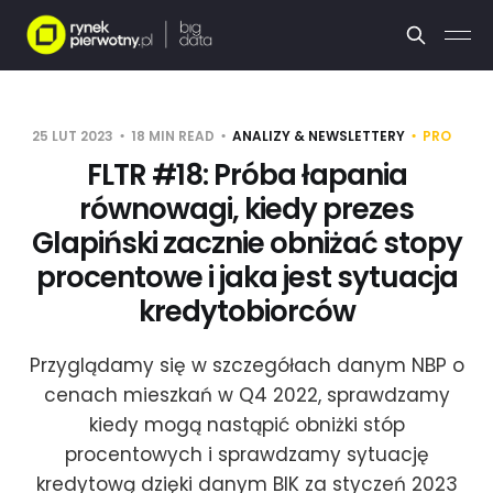
25 LUT 2023
18 MIN READ
ANALIZY & NEWSLETTERY
PRO
FLTR #18: Próba łapania
równowagi, kiedy prezes
Glapiński zacznie obniżać stopy
procentowe i jaka jest sytuacja
kredytobiorców
Przyglądamy się w szczegółach danym NBP o
cenach mieszkań w Q4 2022, sprawdzamy
kiedy mogą nastąpić obniżki stóp
procentowych i sprawdzamy sytuację
kredytową dzięki danym BIK za styczeń 2023