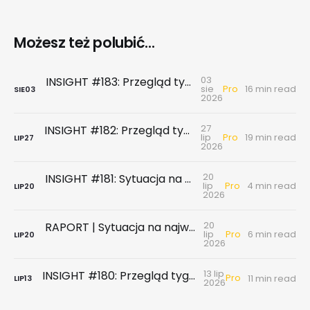
Możesz też polubić...
03
INSIGHT #183: Przegląd tygodniowy | Najnowsze dane GUS … czyli sezon wakacyjny z wiatrem w żagle
Pro
sie
16 min read
SIE
03
2026
27
INSIGHT #182: Przegląd tygodniowy | Rynek biurowy - powierzchni biurowych nie brakuje, chyba że tych w najnowszym standardzie
Pro
lip
19 min read
LIP
27
2026
20
INSIGHT #181: Sytuacja na największych rynkach mieszkaniowych po II kwartale 2026
Pro
lip
4 min read
LIP
20
2026
20
RAPORT | Sytuacja na największych rynkach mieszkaniowych po II kwartale 2026
Pro
lip
6 min read
LIP
20
2026
13 lip
INSIGHT #180: Przegląd tygodniowy | Badanie ankietowe NBP - rynek wtórny & najem
Pro
11 min read
LIP
13
2026