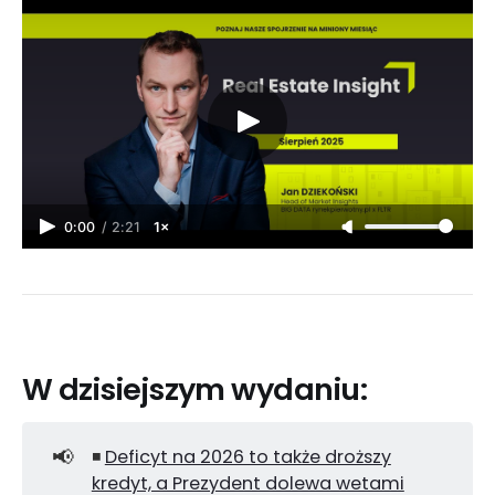
0:00
/
2:21
1×
W dzisiejszym wydaniu:
📢
◾
Deficyt na 2026 to także droższy
kredyt, a Prezydent dolewa wetami