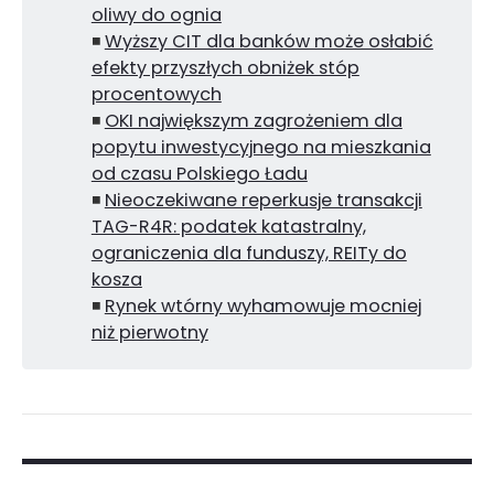
oliwy do ognia
◾
Wyższy CIT dla banków może osłabić
efekty przyszłych obniżek stóp
procentowych
◾
OKI największym zagrożeniem dla
popytu inwestycyjnego na mieszkania
od czasu Polskiego Ładu
◾
Nieoczekiwane reperkusje transakcji
TAG-R4R: podatek katastralny,
ograniczenia dla funduszy, REITy do
kosza
◾
Rynek wtórny wyhamowuje mocniej
niż pierwotny