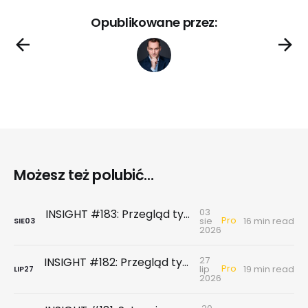
Opublikowane przez:
Możesz też polubić...
03
INSIGHT #183: Przegląd tygodniowy | Najnowsze dane GUS … czyli sezon wakacyjny z wiatrem w żagle
Pro
sie
16 min read
SIE
03
2026
27
INSIGHT #182: Przegląd tygodniowy | Rynek biurowy - powierzchni biurowych nie brakuje, chyba że tych w najnowszym standardzie
Pro
lip
19 min read
LIP
27
2026