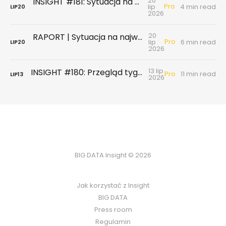
20
INSIGHT #181: Sytuacja na największych rynkach mieszkaniowych po II kwartale 2026
Pro
lip
4 min read
LIP
20
2026
20
RAPORT | Sytuacja na największych rynkach mieszkaniowych po II kwartale 2026
Pro
lip
6 min read
LIP
20
2026
13 lip
INSIGHT #180: Przegląd tygodniowy | Badanie ankietowe NBP - rynek wtórny & najem
Pro
11 min read
LIP
13
2026
BIG DATA Insight © 2026
Jak korzystać z Insight
BIG DATA
Press room
Regulamin