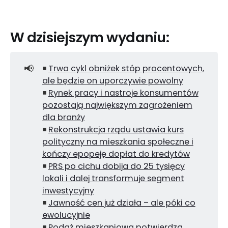
W dzisiejszym wydaniu:
📢
◾
Trwa cykl obniżek stóp procentowych,
ale będzie on uporczywie powolny
◾
Rynek pracy i nastroje konsumentów
pozostają największym zagrożeniem
dla branży
◾
Rekonstrukcja rządu ustawia kurs
polityczny na mieszkania społeczne i
kończy epopeję dopłat do kredytów
◾
PRS po cichu dobija do 25 tysięcy
lokali i dalej transformuje segment
inwestycyjny
◾
Jawność cen już działa – ale póki co
ewolucyjnie
◾
Podaż mieszkaniowa potwierdza