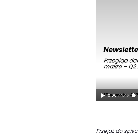
0:00
/
1:49
Przejdź do spisu