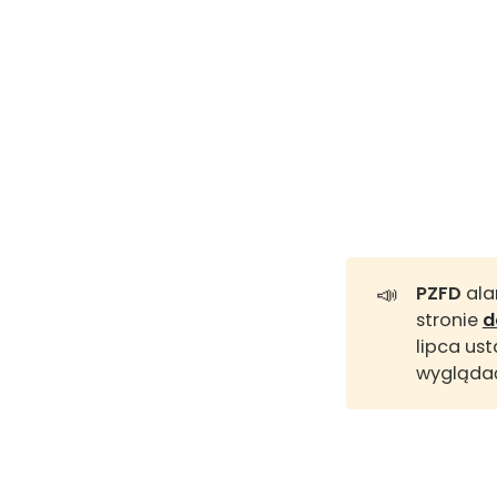
📣
PZFD
ala
stronie
d
lipca us
wyglądać