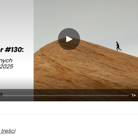
1×
 treści