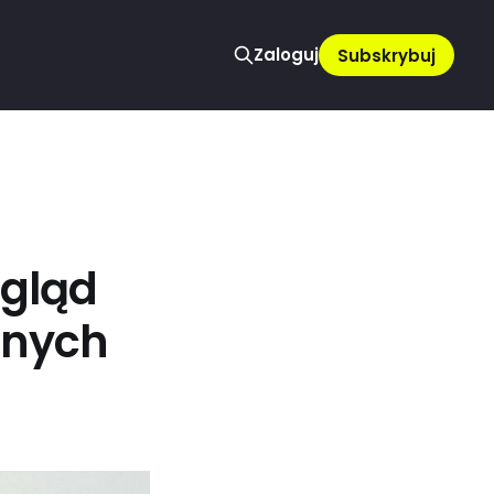
Zaloguj
Subskrybuj
egląd
anych