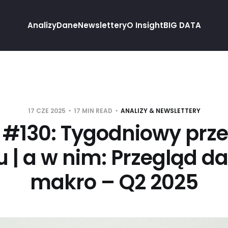
Analizy
Dane
Newslettery
O Insight
BIG DATA
17 CZE 2025
17 MIN READ
ANALIZY & NEWSLETTERY
 #130: Tygodniowy prz
u | a w nim: Przegląd d
makro – Q2 2025