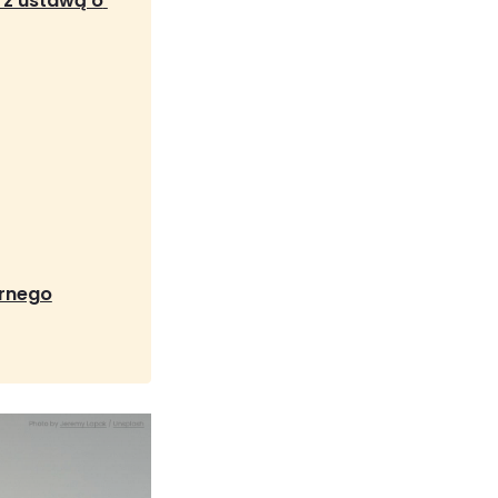
z ustawą o 
arnego