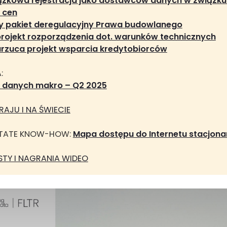
zkowa rejestracja jako dostawców danych w związku 
 cen
ty pakiet deregulacyjny Prawa budowlanego
rojekt rozporządzenia dot. warunków technicznych
arzuca projekt wsparcia kredytobiorców
:
d danych makro – Q2 2025
AJU I NA ŚWIECIE
ESTATE KNOW-HOW:
Mapa dostępu do Internetu stacjon
TY I NAGRANIA WIDEO