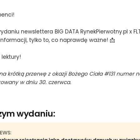
benci!
daniu newslettera BIG DATA RynekPierwotny.pl x FLT
nformacji, tylko to, co naprawdę ważne! 📩
lektury!
 na krótką przerwę z okazji Bożego Ciała #131 numer 
kowany w dniu 30. czerwca.
szym wydaniu:
NEWS: