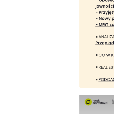
- Obowią
jawności
- Przyję
- Nowy p
- MRiT z
◾ ANALIZA
Przeglą
◾
CO W KR
◾ REAL 
◾
PODCAS