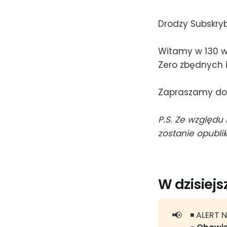
Drodzy Subskry
Witamy w 130 wy
Zero zbędnych i
Zapraszamy do 
P.S. Ze względu
zostanie opubli
W dzisiej
📢
◾ ALERT 