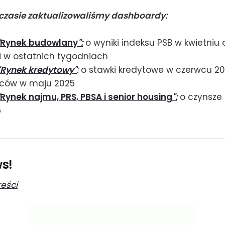
 czasie zaktualizowaliśmy dashboardy:
Rynek budowlany
"
:
o wyniki indeksu PSB w kwietniu 
i w ostatnich tygodniach
Rynek kredytowy"
:
o stawki kredytowe w czerwcu 202
ców w maju 2025
Rynek najmu, PRS, PBSA i senior housing
":
o czynsze 
5
ws!
reści