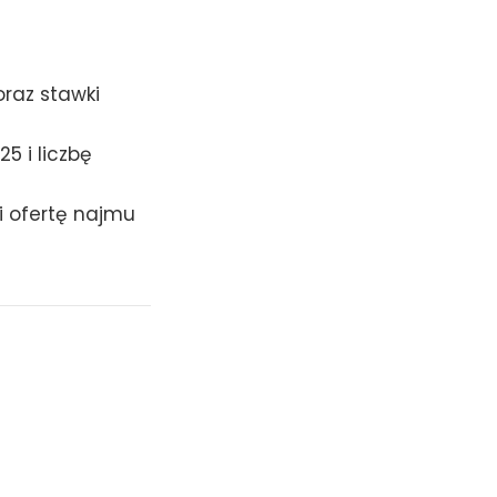
oraz stawki
5 i liczbę
i ofertę najmu