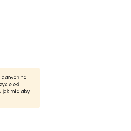
a danych na
życie od
y jak miałaby