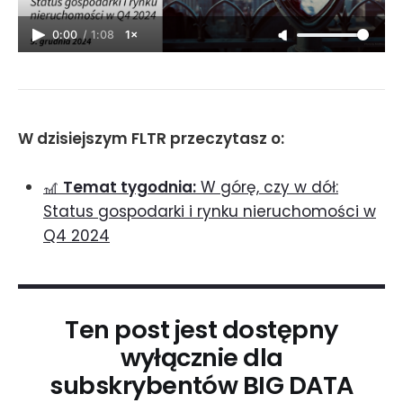
0:00
/
1:08
1×
W dzisiejszym FLTR przeczytasz o:
🎢
Temat tygodnia:
W górę, czy w dół:
Status gospodarki i rynku nieruchomości w
Q4 2024
Ten post jest dostępny
wyłącznie dla
subskrybentów BIG DATA