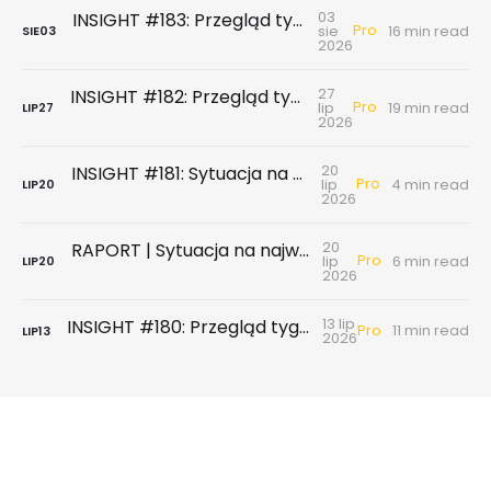
03
INSIGHT #183: Przegląd tygodniowy | Najnowsze dane GUS … czyli sezon wakacyjny z wiatrem w żagle
Pro
sie
16 min read
SIE
03
2026
27
INSIGHT #182: Przegląd tygodniowy | Rynek biurowy - powierzchni biurowych nie brakuje, chyba że tych w najnowszym standardzie
Pro
lip
19 min read
LIP
27
2026
20
INSIGHT #181: Sytuacja na największych rynkach mieszkaniowych po II kwartale 2026
Pro
lip
4 min read
LIP
20
2026
20
RAPORT | Sytuacja na największych rynkach mieszkaniowych po II kwartale 2026
Pro
lip
6 min read
LIP
20
2026
13 lip
INSIGHT #180: Przegląd tygodniowy | Badanie ankietowe NBP - rynek wtórny & najem
Pro
11 min read
LIP
13
2026