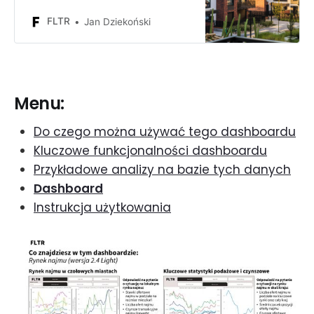
może osiągnąć, kto działa w tym
sektorze, w co i gdzie inwestują
FLTR
Jan Dziekoński
inwestorzy instytucjonalni
Menu:
Do czego można używać tego dashboardu
Kluczowe funkcjonalności dashboardu
Przykładowe analizy na bazie tych danych
Dashboard
Instrukcja użytkowania