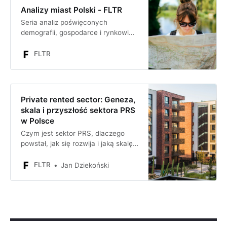
Analizy miast Polski - FLTR
Seria analiz poświęconych
demografii, gospodarce i rynkowi
nieruchomości poszczególnych
miast Polski - niezbędny materiał
FLTR
dla wszystkich
nieruchomościowych
przedsiębiorców i inwestorów
Private rented sector: Geneza,
skala i przyszłość sektora PRS
w Polsce
Czym jest sektor PRS, dlaczego
powstał, jak się rozwija i jaką skalę
może osiągnąć, kto działa w tym
sektorze, w co i gdzie inwestują
FLTR
Jan Dziekoński
inwestorzy instytucjonalni