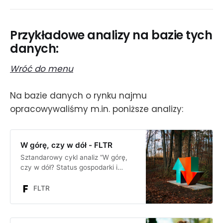
Przykładowe analizy na bazie tych
danych:
Wróć do menu
Na bazie danych o rynku najmu
opracowywaliśmy m.in. poniższe analizy:
W górę, czy w dół - FLTR
Sztandarowy cykl analiz “W górę,
czy w dół? Status gospodarki i
rynku nieruchomości”, który
obejmuje kwartalny monitoring
FLTR
krótko- i średnioterminowej sytuacji
w gospodarce i na rynku
nieruchomości