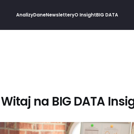
Analizy
Dane
Newslettery
O Insight
BIG DATA
 Witaj na BIG DATA Insi