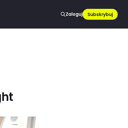
Zaloguj
Subskrybuj
ght