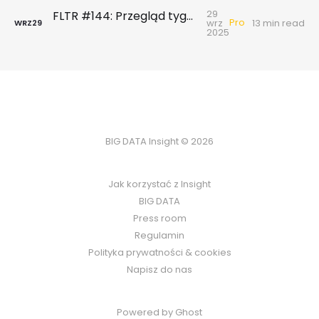
29
FLTR #144: Przegląd tygodniowy | Migracyjny doping w wyścigu z problemami demograficznymi
Pro
wrz
13 min read
WRZ
29
2025
BIG DATA Insight © 2026
Jak korzystać z Insight
BIG DATA
Press room
Regulamin
Polityka prywatności & cookies
Napisz do nas
Powered by Ghost