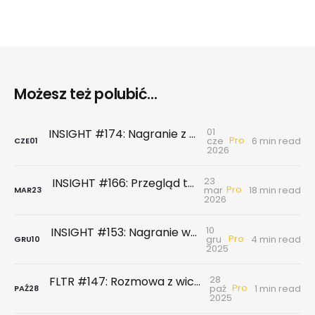
Możesz też polubić...
01
INSIGHT #174: Nagranie z webinaru | Konsekwencje wojny w Zatoce Perskiej oraz AI jako nowe narzędzie wspierające jakość leadów
Pro
cze
6 min read
CZE
01
2026
23
INSIGHT #166: Przegląd tygodniowy | Przegląd sytuacji na rynku materiałów budowlanych + prezentacja z webinaru
Pro
mar
18 min read
MAR
23
2026
10
INSIGHT #153: Nagranie webinaru | Żegnaj 2025, witaj 2026
Pro
gru
4 min read
GRU
10
2025
28
FLTR #147: Rozmowa z wiceprezes Euro Stylu - rynek deweloperski na fali tańszych kredytów?
Pro
paź
1 min read
PAŹ
28
2025