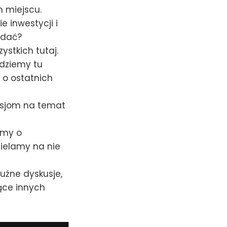
 miejscu.
 inwestycji i
edać?
ystkich tutaj.
dziemy tu
 o ostatnich
sjom na temat
amy o
ielamy na nie
uźne dyskusje,
ące innych