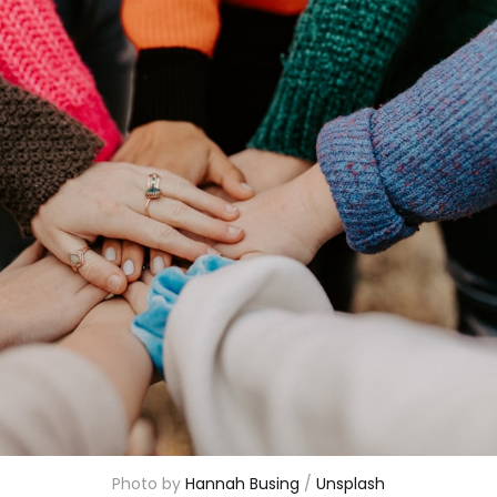
Photo by 
Hannah Busing
 / 
Unsplash