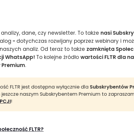
o analizy, dane, czy newsletter. To także
nasi Subskr
alog
-
dotychczas rozwijany poprzez webinary i moż
aszych analiz. Od teraz to także
zamknięta Społec
cji WhatsApp!
To kolejne źródło
wartości FLTR dla n
w Premium
.
ość FLTR jest dostępna wyłącznie dla
Subskrybentów P
eś jeszcze naszym Subskrybentem Premium to zaprasza
PCJI
!
połeczność FLTR?