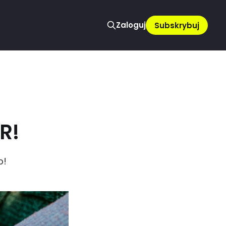
Zaloguj
Subskrybuj
R!
p!