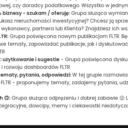
gowej, czy doradcy podatkowego. Wszystko w jednym
 biznesy - szukam / oferuję:
Grupa służąca wymianie
zukasz nieruchomości inwestycyjnej? Chcesz ją sprz
 wykonawcy, partnera lub Klienta? Znajdziesz ich wsz
LTR:
Grupa poświęcona nowym publikacjom FLTR. Bę
we tematy, zapowiadać publikacje, jak i dyskutować
TR
 użytkowanie i sugestie
- Grupa poświęcona dysku
 i rozwoju dashboardów FLTR
tematy, pytania, odpowiedzi:
W tej grupie rozmawi
FLTR - proponujemy tematy, zadajemy pytania, udz
 🙃:
Grupa służąca odprężeniu i dobrej zabawie 😉 L
ntegracyjne, dowcipy, memy i ciekawostki niedotycz