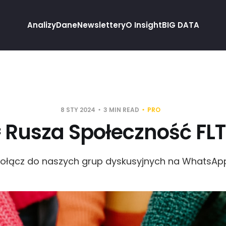
Analizy
Dane
Newslettery
O Insight
BIG DATA
8 STY 2024
3 MIN READ
PRO
 Rusza Społeczność FLT
ołącz do naszych grup dyskusyjnych na WhatsAp