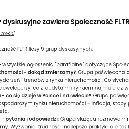
y dyskusyjne zawiera Społeczność FLT
 treści
czność FLTR liczy 9 grup dyskusyjnych:
-
wszystkie ogłoszenia "parafialne" dotyczące Społe
chomości - dokąd zmierzamy?
Grupa poświęcona d
darzeń i trendów z rynku nieruchomości. Co słychać
deweloperzy, co z kredytami i rynkiem najmu oraz w
 co się dzieje w Polsce i na świecie?
Grupa poświęco
ospodarczym rynku nieruchomości - inflacja, stopy
etc.
 - pytania i odpowiedzi:
Grupa służąca rozmowom 
irmy. Wyzwania, trudności, najlepsze praktyki, ale też