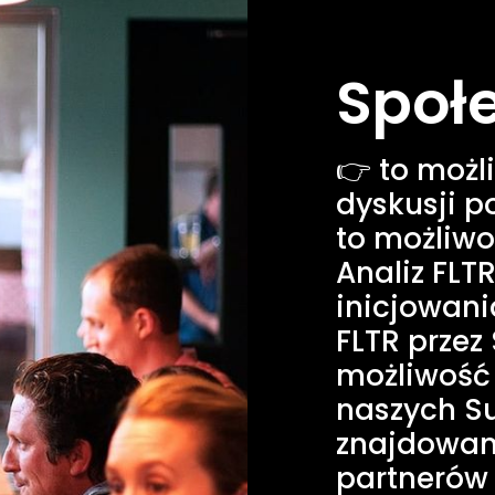
Społe
👉 to możl
dyskusji 
to możliwo
Analiz FLT
inicjowani
FLTR przez
możliwość 
naszych Su
znajdowani
partnerów 