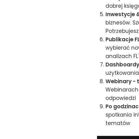
dobrej księ
Inwestycje &
biznesów. S
Potrzebujesz
Publikacje F
wybierać no
analizach FL
Dashboardy:
użytkowania
Webinary - 
Webinarach 
odpowiedzi
Po godzinach
spotkania i
tematów