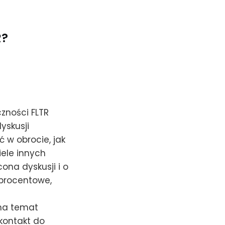
R?
czności FLTR
yskusji
 w obrocie, jak
iele innych
na dyskusji i o
 procentowe,
na temat
 kontakt do