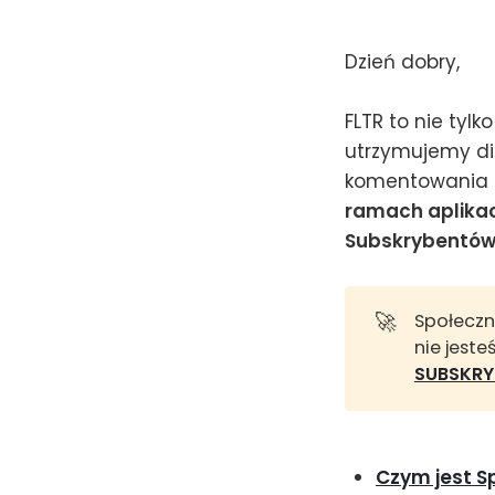
Dzień dobry,
FLTR to nie tylk
utrzymujemy di
komentowania n
ramach aplika
Subskrybentó
🚀
Społeczn
nie jest
SUBSKRY
Czym jest S