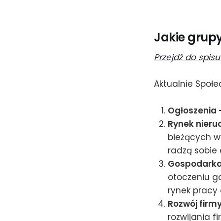
Jakie grup
Przejdź do spisu
Aktualnie Społe
Ogłoszenia 
Rynek nieru
bieżących wy
radzą sobie 
Gospodarka -
otoczeniu g
rynek pracy 
Rozwój firmy
rozwijania f