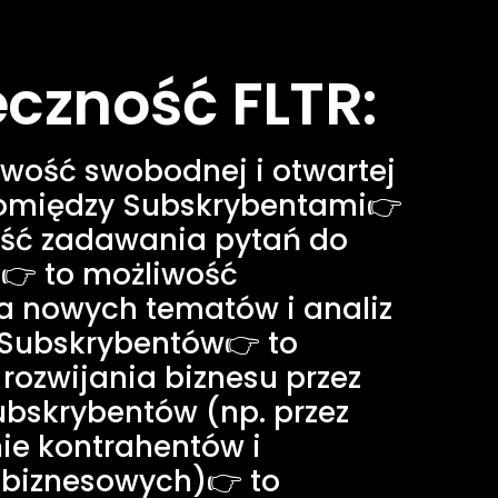
czność FLTR:
iwość swobodnej i otwartej 
pomiędzy Subskrybentami👉 
ść zadawania pytań do 
R👉 to możliwość 
a nowych tematów i analiz 
 Subskrybentów👉 to 
rozwijania biznesu przez 
bskrybentów (np. przez 
e kontrahentów i 
biznesowych)👉 to 