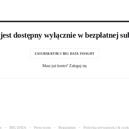
 jest dostępny wyłącznie w bezpłatnej su
ZASUBSKRYBUJ BIG DATA INSIGHT
Masz już konto? Zaloguj się
ht
BIG DATA
Press room
Regulamin
Polityka prywatności & cook