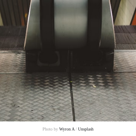
Photo by 
Wyron A
 / 
Unsplash