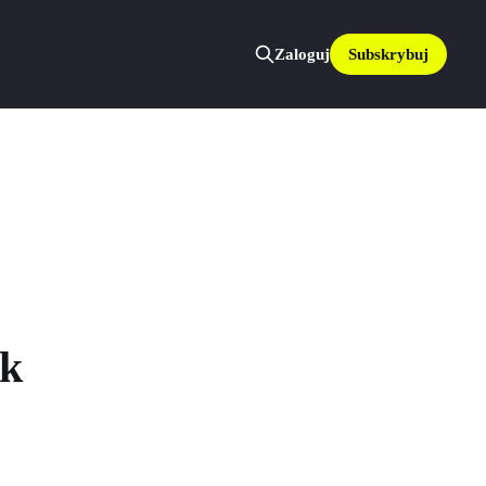
Subskrybuj
Zaloguj
ek