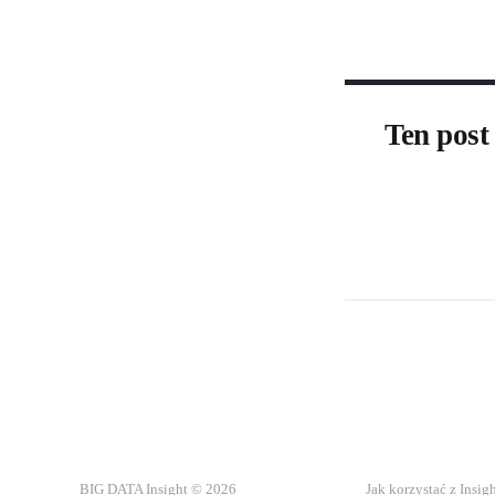
Ten post
BIG DATA Insight © 2026
Jak korzystać z Insig