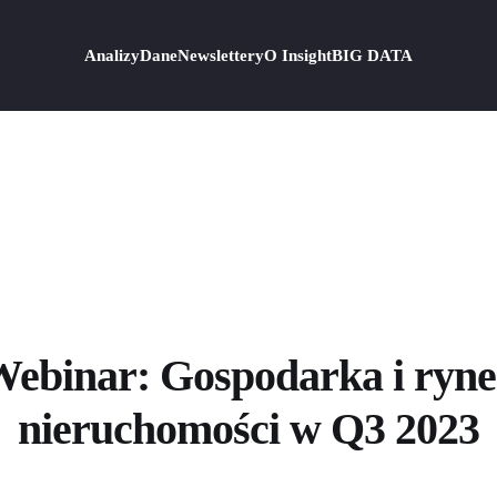
Analizy
Dane
Newslettery
O Insight
BIG DATA
ebinar: Gospodarka i ryn
nieruchomości w Q3 2023