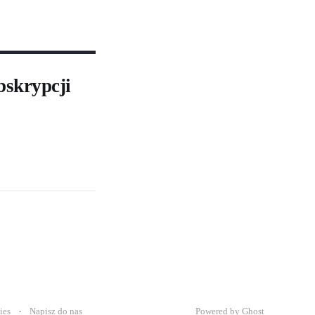
bskrypcji
ies
Napisz do nas
Powered by Ghost