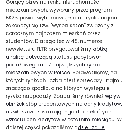
Gorący okres na rynku nieruchomości
mieszkaniowych, wywołany przez program
BK2% powoli wyhamowuje, a na rynku najmu
zakończył się tzw. "wysoki sezon" związany z
corocznym najazdem mieszkań przez
studentów. Dlatego też w 48. numerze
newsletteru FLTR przygotowaliśmy
krótką
analizę dotyczącą statusu popytowo-
podażowego na 7 największych rynkach
mieszkaniowych w Polsce
. Sprawdziliśmy, na
których rynkach liczba ofert sprzedaży i najmu
znacząco spadła, a na których występuje
ryzyko nadpodaży. Zbadaliśmy również
wpływ
obniżek stóp procentowych na ceny kredytów,
a zwłaszcza zaskakującego dla niektórych
wzrostu cen kredytów w ostatnim miesiącu
. W
dalszej części pokazaliśmy
gdzie i za ile