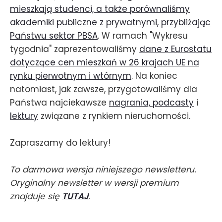
mieszkają studenci, a także porównaliśmy
akademiki publiczne z prywatnymi, przybliżając
Państwu sektor PBSA
. W ramach "Wykresu
tygodnia" zaprezentowaliśmy
dane z Eurostatu
dotyczące cen mieszkań w 26 krajach UE na
rynku pierwotnym i wtórnym
. Na koniec
natomiast, jak zawsze, przygotowaliśmy dla
Państwa najciekawsze
nagrania, podcasty
i
lektury
związane z rynkiem nieruchomości.
Zapraszamy do lektury!
To darmowa wersja niniejszego newsletteru.
Oryginalny newsletter w wersji premium
znajduje się
TUTAJ
.