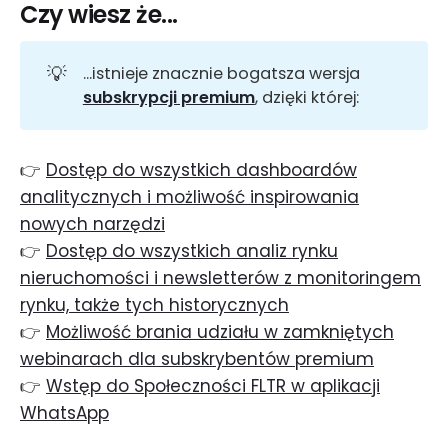
Czy wiesz że...
💡
...istnieje znacznie bogatsza wersja
subskrypcji premium
, dzięki której:
👉
Dostęp do wszystkich dashboardów
analitycznych i możliwość inspirowania
nowych narzędzi
👉
Dostęp do wszystkich analiz rynku
nieruchomości i newsletterów z monitoringem
rynku, także tych historycznych
👉
Możliwość brania udziału w zamkniętych
webinarach dla subskrybentów premium
👉
Wstęp do Społeczności FLTR w aplikacji
WhatsApp