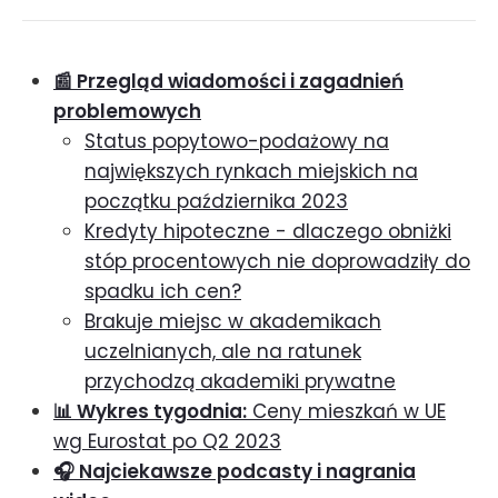
📰 Przegląd wiadomości i zagadnień
problemowych
Status popytowo-podażowy na
największych rynkach miejskich na
początku października 2023
Kredyty hipoteczne - dlaczego obniżki
stóp procentowych nie doprowadziły do
spadku ich cen?
Brakuje miejsc w akademikach
uczelnianych, ale na ratunek
przychodzą akademiki prywatne
📊 Wykres tygodnia:
Ceny mieszkań w UE
wg Eurostat po Q2 2023
🎧 Najciekawsze podcasty i nagrania