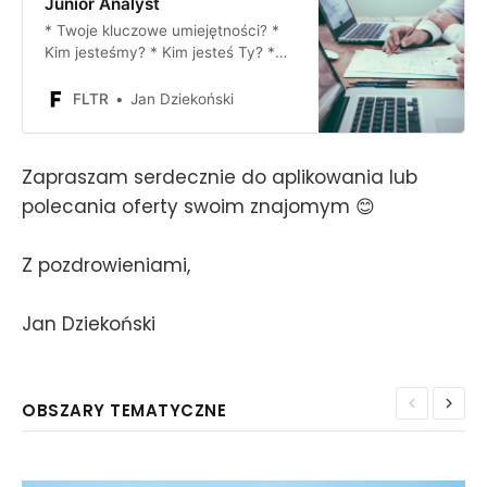
Junior Analyst
* Twoje kluczowe umiejętności? *
Kim jesteśmy? * Kim jesteś Ty? *
Jaka będzie Twoja rola? * Czym
będziesz się zajmować? * Co
FLTR
Jan Dziekoński
oferujemy? * Jak wygląda proces
rekrutacyjny? TWOJE KLUCZOWE
UMIEJĘTNOŚCI? Wróć do spisu
Zapraszam serdecznie do aplikowania lub
treści #Nieruchomości
polecania oferty swoim znajomym 😊
#ŁączenieKropek #Analiza
#Research #Konsulting #Excel
#PowerPoint #Dane #Online Dołącz
Z pozdrowieniami,
do nas, jeśli: ✅ Posiadasz
analityczny umysł ✅ Masz
umiejętność strukturyzowania
Jan Dziekoński
problemów i
OBSZARY TEMATYCZNE