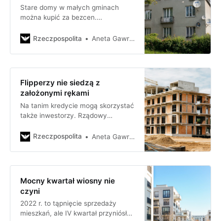
Stare domy w małych gminach
można kupić za bezcen.
W topowych dzielnicach dużych
miast są wybierane dla adresu.
Rzeczpospolita
Aneta Gawrońska
Flipperzy nie siedzą z
założonymi rękami
Na tanim kredycie mogą skorzystać
także inwestorzy. Rządowy
program dopłat podbija ceny
mieszkań i nowych, i używanych.
Rzeczpospolita
Aneta Gawrońska
To woda na młyn spekulantów
i flipperów.
Mocny kwartał wiosny nie
czyni
2022 r. to tąpnięcie sprzedaży
mieszkań, ale IV kwartał przyniósł