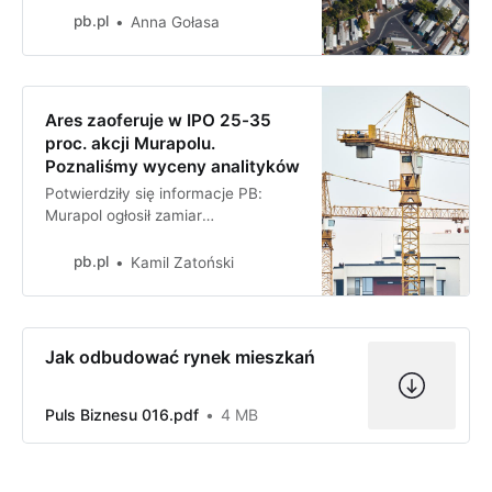
ich ceny.
pb.pl
Anna Gołasa
Ares zaoferuje w IPO 25-35
proc. akcji Murapolu.
Poznaliśmy wyceny analityków
Potwierdziły się informacje PB:
Murapol ogłosił zamiar
przeprowadzenia pierwszej oferty
publicznej. Akcje w niej spróbuje
pb.pl
Kamil Zatoński
sprzedać Ares Management,
największy akcjonariusz.
Jak odbudować rynek mieszkań
Puls Biznesu 016.pdf
4 MB