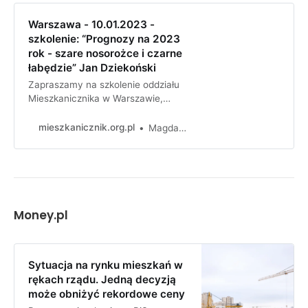
Warszawa - 10.01.2023 -
szkolenie: “Prognozy na 2023
rok - szare nosorożce i czarne
łabędzie” Jan Dziekoński
Zapraszamy na szkolenie oddziału
Mieszkanicznika w Warszawie,
które odbędzie się we wtorek
10.01.2022 od godz. 18:00.Swoją
mieszkanicznik.org.pl
Magda Pszczółkowska
prelekcję: Prognozy na 2023 -
szare nosorożce i czarne łabędzie -
przedstawi Jan Dziekoński.
Money.pl
Sytuacja na rynku mieszkań w
rękach rządu. Jedną decyzją
może obniżyć rekordowe ceny