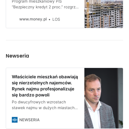
Program mieszkaniowy PiS
“Bezpieczny kredyt 2 proc.” rozgrzał
rynek do czerwoności, jeśli chodzi o
ceny lokali. Obiecane dopłaty do rat
www.money.pl
LOS
z budżetu państwa sprawiły, że
stawki wystrzeliły w drugiej połowie
roku. Rząd Donalda Tuska jedną
decyzją może ochłodzić rynek.
Newseria
Właściciele mieszkań obawiają
się nierzetelnych najemców.
Rynek najmu profesjonalizuje
się bardzo powoli
Po dwucyfrowych wzrostach
stawek najmu w dużych miastach z
okresu dużego napływu uchodźców
z Ukrainy rynek wpadł w stagnację.
NEWSERIA
W I kwartale 2024 roku średnie