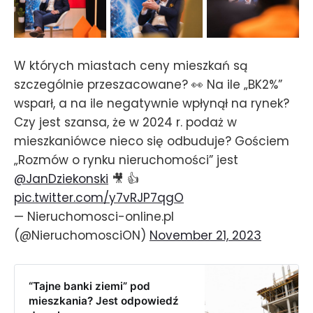
W których miastach ceny mieszkań są
szczególnie przeszacowane? 👀 Na ile „BK2%”
wsparł, a na ile negatywnie wpłynął na rynek?
Czy jest szansa, że w 2024 r. podaż w
mieszkaniówce nieco się odbuduje? Gościem
„Rozmów o rynku nieruchomości” jest
@JanDziekonski
🎥 👍
pic.twitter.com/y7vRJP7qgO
— Nieruchomosci-online.pl
(@NieruchomosciON)
November 21, 2023
“Tajne banki ziemi” pod
mieszkania? Jest odpowiedź