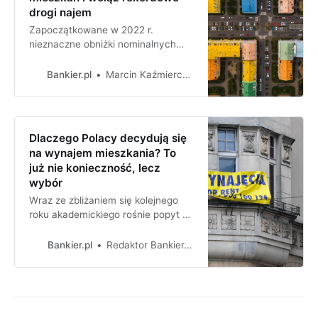
drogi najem
Zapoczątkowane w 2022 r.
nieznaczne obniżki nominalnych
cen mieszkań, w opinii ekspertów,
mają być kontynuowane w
Bankier.pl
Marcin Kaźmierczak
najbliższych dwunastu miesiącach.
Wszystko za sprawą znacząco
obniżonego popytu i wciąż wysokiej
podaży. Z odwrotną sytuacją
Dlaczego Polacy decydują się
będziemy mierzyć się na rynku
na wynajem mieszkania? To
najmu, gdzie nadal przybywać bę…
już nie konieczność, lecz
wybór
Wraz ze zbliżaniem się kolejnego
roku akademickiego rośnie popyt na
mieszkania do wynajmu przez
studentów. Jednak rynek
Bankier.pl
Redaktor Bankier.pl
dynamicznie się zmienia i już nie
tylko młodzi ludzie szukają lokum na
wynajem. Wiele rodzin woli
wynajmować mieszkanie, zamiast
je kupować, ze względu na