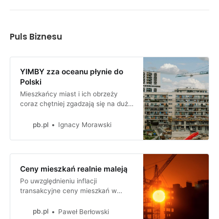
Puls Biznesu
YIMBY zza oceanu płynie do
Polski
Mieszkańcy miast i ich obrzeży
coraz chętniej zgadzają się na duże
inwestycje w sąsiedztwie, pod
warunkiem, że otrzymają coś w
pb.pl
Ignacy Morawski
zamian. Rozwojowi trendu sprzyja
prawo, a szkodzi chaos
informacyjny.
Ceny mieszkań realnie maleją
Po uwzględnieniu inflacji
transakcyjne ceny mieszkań w
Polsce zaczęły spadać. Widoczne
jest to zwłaszcza w przypadku lokali
pb.pl
Paweł Berłowski