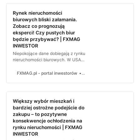
Rynek nieruchomości
biurowych bliski załamania.
Zobacz co prognozują
eksperci! Czy pustych biur
będzie przybywać? | FXMAG
INWESTOR
Niepokojące dane dobiegają z rynku
nieruchomości biurowych. W USA
wstrzymano liczbe inwestycje na
tym rynku. W Polsce w I kw. 2023
FXMAG.pl - portal inwestorów
FXMAG
po raz pierwszy od 2005 r. nie
oddano żadnego nowego projektu!
Rynek biurowy jest pod presją.
Analitycy przewidują w USA wzrost
Większy wybór mieszkań i
pustostanów biurowych o
bardziej ostrożne podejście do
zakupu – to pozytywne
konsekwencje ochłodzenia na
rynku nieruchomości | FXMAG
INWESTOR