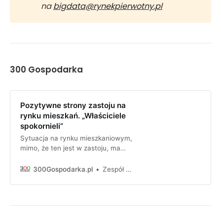
na 
bigdata@rynekpierwotny.pl
300 Gospodarka
Pozytywne strony zastoju na
rynku mieszkań. „Właściciele
spokornieli”
Sytuacja na rynku mieszkaniowym,
mimo, że ten jest w zastoju, ma
swoje dobre strony. O pozytywach
opowiadają eksperci ds.
300Gospodarka.pl
Zespół 300Gospodarki
nieruchomości.