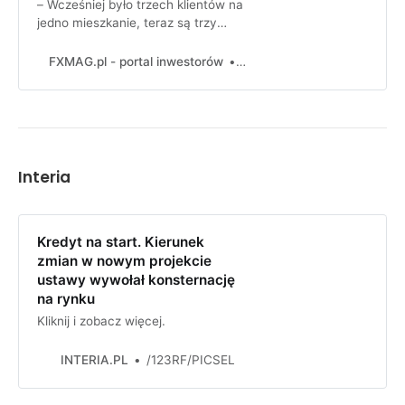
– Wcześniej było trzech klientów na
jedno mieszkanie, teraz są trzy
mieszkania na jednego klienta –
opowiadają agenci nieruchomości.
FXMAG.pl - portal inwestorów
FXMAG
Zdaniem pośredników, większy
wybór ofert, czas na zastanowienie
się i szersze pole do negocjacji
ceny to pozytywne strony zastoju
na rynku nieruchomoś
Interia
Kredyt na start. Kierunek
zmian w nowym projekcie
ustawy wywołał konsternację
na rynku
Kliknij i zobacz więcej.
INTERIA.PL
/123RF/PICSEL