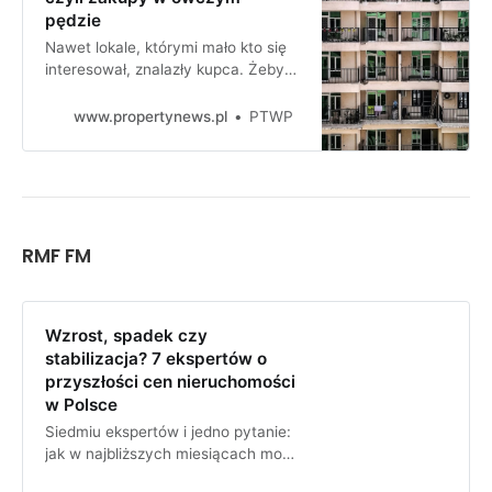
pędzie
Nawet lokale, którymi mało kto się
interesował, znalazły kupca. Żeby
załapać się na BK2 proc. wielu
kupowało cokolwiek w owczym
www.propertynews.pl
PTWP
pędzie. Nikt nie pytał: co z tego, że
masz tani kredyt, jak przepłacasz
za mieszkanie? - opisuje Jan
Dziekoński, FLTR.
RMF FM
Wzrost, spadek czy
stabilizacja? 7 ekspertów o
przyszłości cen nieruchomości
w Polsce
Siedmiu ekspertów i jedno pytanie:
jak w najbliższych miesiącach mogą
zmieniać się ceny nieruchomości w