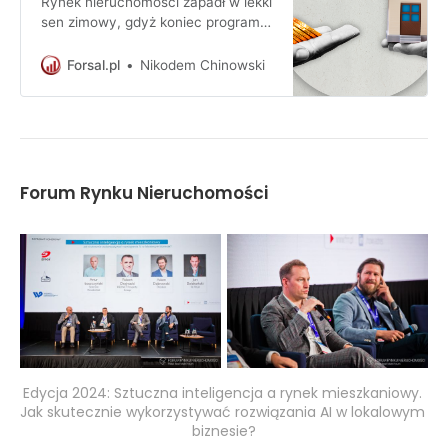
Rynek nieruchomości zapadł w lekki
sen zimowy, gdyż koniec programu
wsparcia kredytów przyhamował
popyt. W II półroczu ceny zakupu
Forsal.pl
Nikodem Chinowski
mieszkań znów jednak pójdą w
górę. Odpływ chętnych i nawis
podaży odczuwa natomiast rynek
mieszkań na wynajem.
Forum Rynku Nieruchomości
Edycja 2024: Sztuczna inteligencja a rynek mieszkaniowy. 
Jak skutecznie wykorzystywać rozwiązania AI w lokalowym 
biznesie?