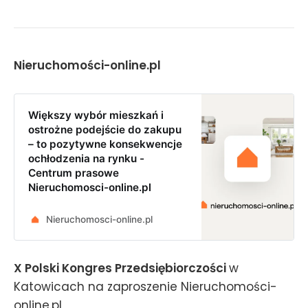
ceny transakcyjne najmu spadły, a
inwestycja w mieszkanie na
wynajem nieco straciła na
atrakcyjności. Na rozproszonym
polskim rynku wciąż dominują
Nieruchomości-online.pl
indywidualni właściciele i
problemem dla nich jest znalezienie
rzetelnego lokatora. W razie
Większy wybór mieszkań i
konfliktu z najemcą wynajmujący
zostaje bowiem na lata z
ostrożne podejście do zakupu
zamrożonym majątkiem. Pomóc
– to pozytywne konsekwencje
mogłyby arbitraże zamiast
ochłodzenia na rynku -
postępowań sądowych oraz dalsza
Centrum prasowe
profesjonalizacja rynku.
Nieruchomosci-online.pl
Nieruchomosci-online.pl
X Polski Kongres Przedsiębiorczości
w
Katowicach na zaproszenie Nieruchomości-
online.pl