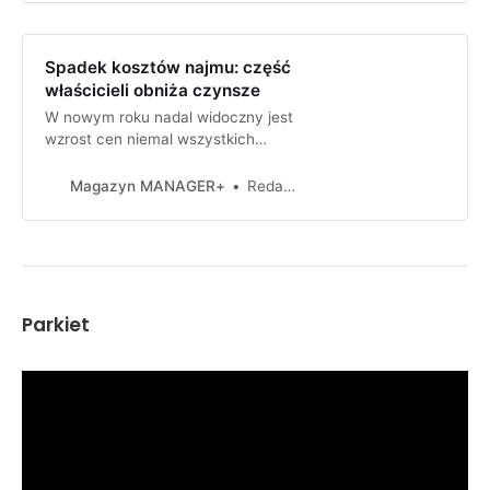
Spadek kosztów najmu: część
właścicieli obniża czynsze
W nowym roku nadal widoczny jest
wzrost cen niemal wszystkich
produktów i usług. Jednak na rynku
najmu nieruchomości można
Magazyn MANAGER+
Redakcja
zauważyć stabilizację, a nawet
Parkiet