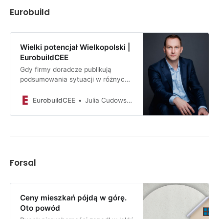
możliwość zmiany wraz ze…
Eurobuild
Wielki potencjał Wielkopolski |
EurobuildCEE
Gdy firmy doradcze publikują
podsumowania sytuacji w różnych
sektorach rynku inwestycyjnego w
polskich miastach wojewódzkich,
EurobuildCEE
Julia Cudowska
można być pewnym, że Warszawa
zajmie w tym zestawieniu czołowe
miejsce. Zazwyczaj po piętach
depcze jej Kraków czy Wrocław. Z
kolei Poznań, choć wciąż należy do
Wielkiej Piątki, zajmuje zwykle
Forsal
bezpieczne miejsca gdzieś w
środku zestawienia
Ceny mieszkań pójdą w górę.
Oto powód