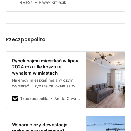
Polsce. W ramach akcji
RMF24
Paweł Kmiecik
“Mieszkaniówka bez tajemnic w
RMF FM” zebraliśmy dla Was opinie
tych, którzy od lat działają w branży
nieruchomości.
Rzeczpospolita
Rynek najmu mieszkań w lipcu
2024 roku. Ile kosztuje
wynajem w miastach
Najemcy mieszkań mają w czym
wybierać. Czynsze za lokale są w
miarę stabilne, choć mogą
krótkoterminowo wzrosnąć w
Rzeczpospolita
Aneta Gawrońska
szczycie poszukiwań lokali przez
studentów.
Wsparcie czy dewastacja
rynku mieszkaniowego?