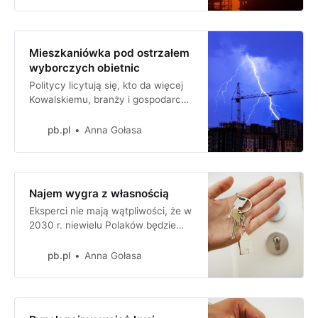
z drugiej ręki. Nominalnie ceny
nadal rosły.
Mieszkaniówka pod ostrzałem
wyborczych obietnic
Politycy licytują się, kto da więcej
Kowalskiemu, branży i gospodarce.
Wiele spraw wciąż jednak leży
odłogiem.
pb.pl
Anna Gołasa
Najem wygra z własnością
Eksperci nie mają wątpliwości, że w
2030 r. niewielu Polaków będzie
stać na zakup własnego
mieszkania. Trzeba więc rozwinąć
pb.pl
Anna Gołasa
rynek najmu, m.in. poprzez
wprowadzenie REIT-ów