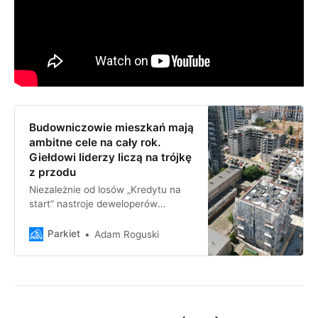
Budowniczowie mieszkań mają
ambitne cele na cały rok.
Giełdowi liderzy liczą na trójkę
z przodu
Niezależnie od losów „Kredytu na
start” nastroje deweloperów
mierzone celami na cały 2024 r. są
raczej optymistyczne. I kwartał
Parkiet
Adam Roguski
przyniósł mocne wahania wyników.