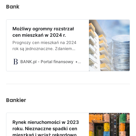
Bank
Możliwy ogromny rozstrzał
cen mieszkań w 2024 r.
Prognozy cen mieszkań na 2024
rok są jednoznaczne. Zdaniem
analityków możemy się spodziewać
dalszych wzrostów. Najbardziej
BANK.pl - Portal finansowy
Małgorzata Byrska
będą drożeć małe i średniej
wielkości lokale w dobrych
lokalizacjach. Zwiększy się też
różnica w dynamice zmian cen
między atrakcyjnymi mieszkaniami
w dużych miastach a nierucho…
Bankier
Rynek nieruchomości w 2023
roku. Nieznaczne spadki cen
mieszkań i wciąż rekordowo