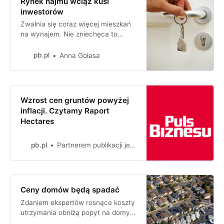
Rynek najmu wciąż kusi
inwestorów
Zwalnia się coraz więcej mieszkań
na wynajem. Nie zniechęca to
jednak inwestorów, którzy w I kw.
2023 r. stanowili aż 44 proc.
pb.pl
Anna Gołasa
wszystkich kupujących.
Wzrost cen gruntów powyżej
inflacji. Czytamy Raport
Hectares
pb.pl
Partnerem publikacji jest Hectaresopublikowano: 2022-10-19 15:06
Ceny domów będą spadać
Zdaniem ekspertów rosnące koszty
utrzymania obniżą popyt na domy
jednorodzinne. W dół pójdą także