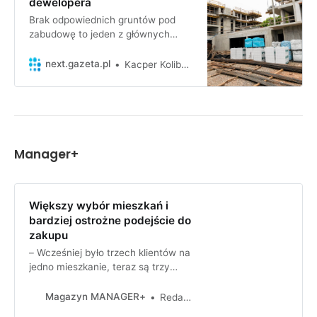
dewelopera
Brak odpowiednich gruntów pod
zabudowę to jeden z głównych
problemów, dla których
deweloperzy nie są w stanie
next.gazeta.pl
Kacper Kolibabski
zwiększyć podaży mieszkań. -
Często słyszę, że deweloperzy
mają tajne banki ziemi, których nie
chcą uruchamiać, bo czekają, aby
wygenerować większe marże. To
paranoja - mówił Tomasz Stoga, p…
Manager+
Większy wybór mieszkań i
bardziej ostrożne podejście do
zakupu
– Wcześniej było trzech klientów na
jedno mieszkanie, teraz są trzy
mieszkania na jednego klienta –
opowiadają agenci nieruchomości.
Magazyn MANAGER+
Redakcja
Zdaniem pośredników,