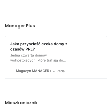
Manager Plus
Jaka przyszłość czeka domy z
czasów PRL?
Jedna czwarta domów
wolnostojących, które trafiają do
sprzedaży, to budynki powstałe
ponad 30 lat temu – tak wskazują
Magazyn MANAGER+
Redakcja
dane portalu Nieruchomosci-
online.pl.
Mieszkanicznik