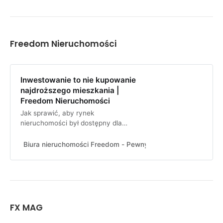
Freedom Nieruchomości
Inwestowanie to nie kupowanie
najdroższego mieszkania |
Freedom Nieruchomości
Jak sprawić, aby rynek
nieruchomości był dostępny dla
każdego i dopasowany do potrzeb?
W jaki sposób inwestować na nim
Biura nieruchomości Freedom - Pewny wybór!
e.zdancewic
tak, aby nie żałować?
FX MAG