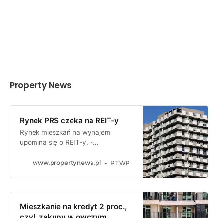
Property News
Rynek PRS czeka na REIT-y
Rynek mieszkań na wynajem
upomina się o REIT-y. -
Paradoksalnie, jedyną dzisiaj opcją
zainwestowania w najem
www.propertynews.pl
PTWP
instytucjonalny w Polsce jest
kupienie akcji niemieckiej spółki
giełdowej - podkreśla Jan
Dziekoński, założyciel agencji
Mieszkanie na kredyt 2 proc.,
doradczej FLTR.
czyli zakupy w owczym