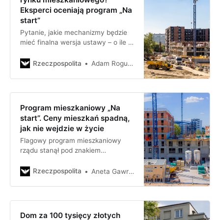
Eksperci oceniają program „Na
start”
Pytanie, jakie mechanizmy będzie
mieć finalna wersja ustawy – o ile w
ogóle znajdzie się dla niej polityczna
większość.
Rzeczpospolita
Adam Roguski
Program mieszkaniowy „Na
start”. Ceny mieszkań spadną,
jak nie wejdzie w życie
Flagowy program mieszkaniowy
rządu stanął pod znakiem
zapytania. Prace nad nim się
ślimaczą, ostro krytykuje go
Rzeczpospolita
Aneta Gawrońska
Lewica, jeden z koalicjantów. Jeśli
programu „Na
Dom za 100 tysięcy złotych