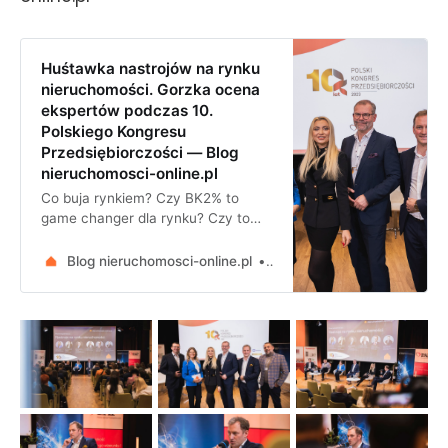
Huśtawka nastrojów na rynku
nieruchomości. Gorzka ocena
ekspertów podczas 10.
Polskiego Kongresu
Przedsiębiorczości — Blog
nieruchomosci-online.pl
Co buja rynkiem? Czy BK2% to
game changer dla rynku? Czy to
czas na inwestowanie? W panelu
pt. „Nastroje na rynku
Blog nieruchomosci-online.pl
Zespół Nieruchomosci-onlin
nieruchomości” zorganizowanym
przez portal Nieruchomosci-
online.pl podczas 10. edycji
Polskiego Kongresu
Przedsiębiorczości w Krakowie
rozmawialiśmy z zaproszonymi
ekspertami o tym, co d…