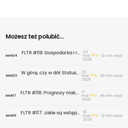
Możesz też polubić...
24
FLTR #119: Gospodarka i rynek nieruchomości w Q1 2025 - ocena i krótkoterminowa prognoza
Pro
mar
12 min read
MAR
24
2025
23
W górę, czy w dół: Status gospodarki i rynku nieruchomości w Q1 2025
Pro
mar
30 min read
MAR
23
2025
17
FLTR #118: Prognozy makro banków, ceny gruntów spadają, a na rynek pierwotny puka wiosna?
Pro
mar
46 min read
MAR
17
2025
10
FLTR #117: Jakie są wstępne założenia i możliwe skutki programu Pierwsze Klucze?
Pro
mar
12 min read
MAR
10
2025