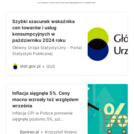
Szybki szacunek wskaźnika
cen towarów i usług
konsumpcyjnych w
październiku 2024 roku
Główny Urząd Statystyczny - Portal
Statystyki Publicznej
stat.gov.pl
GUS
Inflacja sięgnęła 5%. Ceny
mocno wzrosły też względem
września
Inflacja CPI w Polsce ponownie
sięgnęła poziomu 5%, już
dwukrotnie przewyższając 2,5-
procentowy cel Narodowego Banku
Bankier.pl
Krzysztof Kolany