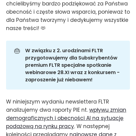
chcielibyśmy bardzo podziękować za Państwa
obecność i częste słowa wsparcia, ponieważ to
dla Państwa tworzymy i dedykujemy wszystkie
nasze treści! 🫶
🎂
W związku z 2. urodzinami FLTR 
przygotowujemy dla Subskrybentów 
premium FLTR specjalne spotkanie 
webinarowe 28.XI wraz z konkursem - 
zaproszenie już niebawem!
W niniejszym wydaniu newslettera FLTR
analizujemy dwa raporty PIE nt.
wpływu zmian
demograficznych i obecności AI na sytuację
podażową na rynku pracy
. W następnej
kolejności przeglądamy
najnowsze dane z