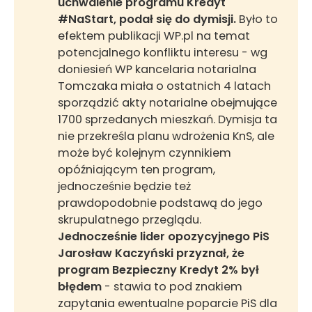
uchwalenie programu Kredyt 
#NaStart, podał się do dymisji. 
Było to
efektem publikacji WP.pl na temat
potencjalnego konfliktu interesu - wg
doniesień WP kancelaria notarialna
Tomczaka miała o ostatnich 4 latach
sporządzić akty notarialne obejmujące
1700 sprzedanych mieszkań. Dymisja ta
nie przekreśla planu wdrożenia KnS, ale
może być kolejnym czynnikiem
opóźniającym ten program,
jednocześnie będzie też
prawdopodobnie podstawą do jego
skrupulatnego przeglądu.
Jednocześnie lider opozycyjnego PiS 
Jarosław Kaczyński przyznał, że 
program Bezpieczny Kredyt 2%
był 
błędem 
- stawia to pod znakiem
zapytania ewentualne poparcie PiS dla