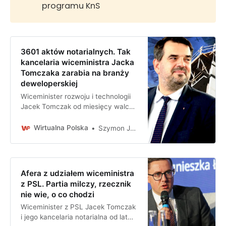
programu KnS
3601 aktów notarialnych. Tak
kancelaria wiceministra Jacka
Tomczaka zarabia na branży
deweloperskiej
Wiceminister rozwoju i technologii
Jacek Tomczak od miesięcy walczy
o dopłaty do kredytów
mieszkaniowych. Jak wynika ze
Wirtualna Polska
Szymon Jadczak
śledztwa Wirtualnej Polski - poseł i
jego kancelaria notarialna od lat
masowo obsługują
Afera z udziałem wiceministra
z PSL. Partia milczy, rzecznik
nie wie, o co chodzi
Wiceminister z PSL Jacek Tomczak
i jego kancelaria notarialna od lat