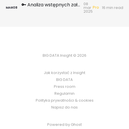
08
🔑 Analiza wstępnych założeń programu Pierwsze Klucze
Pro
mar
16 min read
MAR
08
2025
BIG DATA Insight © 2026
Jak korzystać z Insight
BIG DATA
Press room
Regulamin
Polityka prywatności & cookies
Napisz do nas
Powered by Ghost