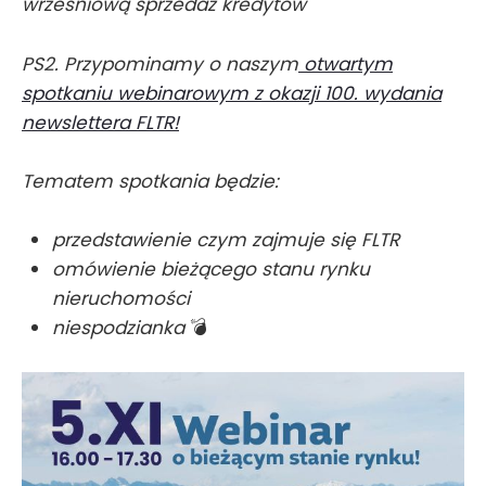
wrześniową sprzedaż kredytów
PS2. Przypominamy o naszym
otwartym
spotkaniu webinarowym z okazji 100. wydania
newslettera FLTR!
Tematem spotkania będzie:
przedstawienie czym zajmuje się FLTR
omówienie bieżącego stanu rynku
nieruchomości
niespodzianka
💣