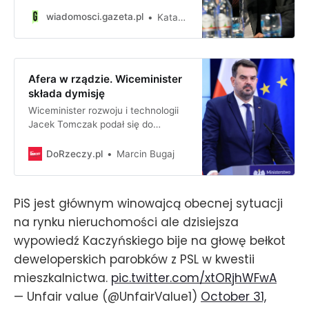
obsługuje firmy deweloperskie. W
ostatnich latach współpraca miała
wiadomosci.gazeta.pl
Katarzyna Rochowicz
wygenerować kilka milionów
złotych przychodu, wbrew temu co
miał deklarować polityk PSL -
doniosła Wirtualna Polska.
Afera w rządzie. Wiceminister
Zapytaliśmy o tę sprawę rzecznika
składa dymisję
partii.
Wiceminister rozwoju i technologii
Jacek Tomczak podał się do
dymisji. To efekt ujawnionej przez
dziennikarzy afery z udziałem
DoRzeczy.pl
Marcin Bugaj
polityka.
PiS jest głównym winowajcą obecnej sytuacji
na rynku nieruchomości ale dzisiejsza
wypowiedź Kaczyńskiego bije na głowę bełkot
deweloperskich parobków z PSL w kwestii
mieszkalnictwa.
pic.twitter.com/xtORjhWFwA
— Unfair value (@UnfairValue1)
October 31,