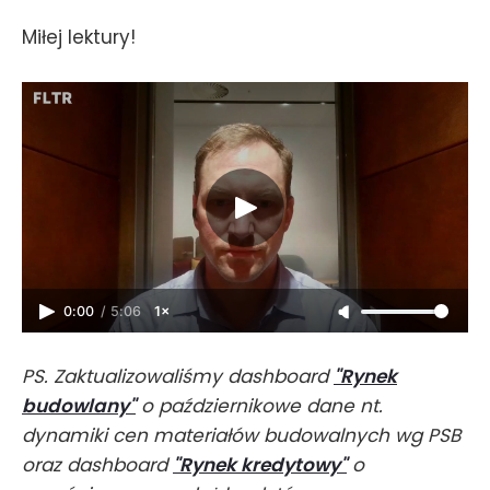
Miłej lektury!
0:00
/
5:06
1×
PS. Zaktualizowaliśmy dashboard
"Rynek
budowlany"
o październikowe dane nt.
dynamiki cen materiałów budowalnych wg PSB
oraz dashboard
"Rynek kredytowy"
o